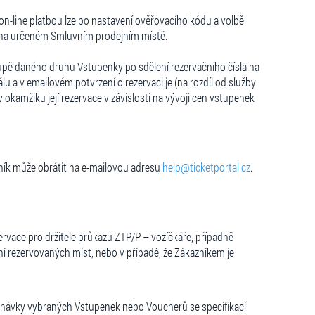
on-line platbou lze po nastavení ověřovacího kódu a volbě
ě na určeném Smluvním prodejním místě.
upě daného druhu Vstupenky po sdělení rezervačního čísla na
 v emailovém potvrzení o rezervaci je (na rozdíl od služby
okamžiku její rezervace v závislosti na vývoji cen vstupenek
ník může obrátit na e-mailovou adresu
help@ticketportal.cz
.
rvace pro držitele průkazu ZTP/P – vozíčkáře, případně
ní rezervovaných míst, nebo v případě, že Zákazníkem je
dnávky vybraných Vstupenek nebo Voucherů se specifikací