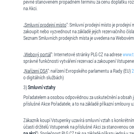
pevně stanoveném propadném termínu za cenu doplatku rozdí
na Akci.
„
Smluvní prodejní místo
“: Smluvní prodejní místo je prodej
zakoupit nebo vyzvednout na základě jejich rezervačního čís
Seznam Smluvních prodejních místa je uvedena na Webovém 
„
Webový portál
“: Internetové stránky PLG CZ na adrese
www.ti
správné funkčnosti vytváření rezervací a zakoupení Vstupene
„
Nařízení
DSA
“: nařízení Evropského parlamentu a Rady (EU)
2
o digitálních službách)
3)
Smluvní vztahy
Pořadatelem a osobou odpovědnou za uskutečnění a obsah jed
příslušné Akce Pořadatele, a to na základě příkazní smlouvy 
Zákazník koupí Vstupenky uzavírá smluvní vztah s konkrétn
účasti držitelů Vstupenek na příslušné Akci za stanovenou 
na akci
“). Společnost PLG CZ tak na základě příkazu jedná v 