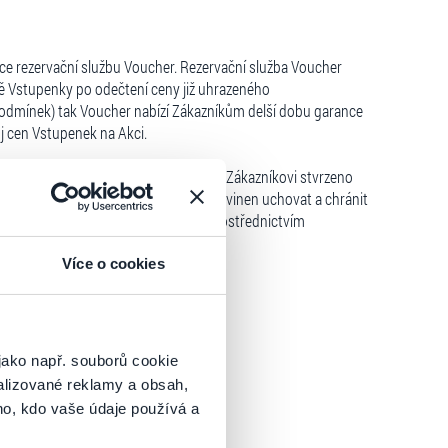
e rezervační službu Voucher. Rezervační služba Voucher
 Vstupenky po odečtení ceny již uhrazeného
Podmínek) tak Voucher nabízí Zákazníkům delší dobu garance
j cen Vstupenek na Akci.
heru. Poskytnutí služby Voucher je Zákazníkovi stvrzeno
edinečný kód Voucheru je Zákazník povinen uchovat a chránit
Službu Voucher lze objednat pouze prostřednictvím
e.
Více o cookies
jako např. souborů cookie
alizované reklamy a obsah,
ho, kdo vaše údaje používá a