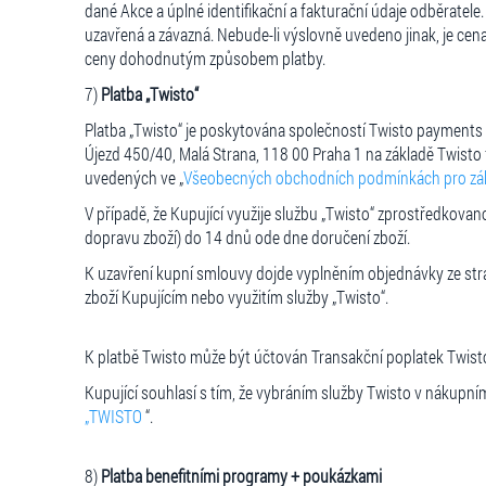
dané Akce a úplné identifikační a fakturační údaje odběrate
uzavřená a závazná. Nebude-li výslovně uvedeno jinak, je ce
ceny dohodnutým způsobem platby.
7)
Platba „Twisto
“
Platba „Twisto“ je poskytována společností Twisto payments
Újezd 450/40, Malá Strana, 118 00 Praha 1 na základě Twisto
uvedených ve „
Všeobecných obchodních podmínkách pro záka
V případě, že Kupující využije službu „Twisto“ zprostředkovan
dopravu zboží) do 14 dnů ode dne doručení zboží.
K uzavření kupní smlouvy dojde vyplněním objednávky ze str
zboží Kupujícím nebo využitím služby „Twisto“.
K platbě Twisto může být účtován Transakční poplatek Twisto
Kupující souhlasí s tím, že vybráním služby Twisto v nákupn
„TWISTO
“.
8)
Platba benefitními programy + poukázkami