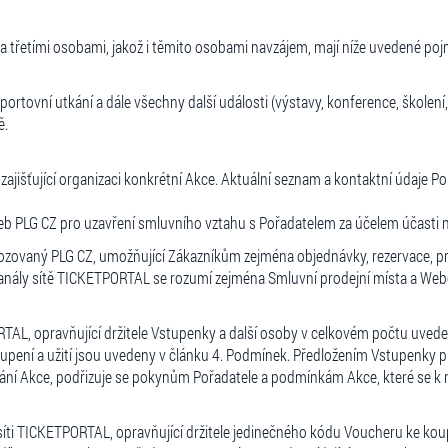
a třetími osobami, jakož i těmito osobami navzájem, mají níže uvedené poj
 sportovní utkání a dále všechny další události (výstavy, konference, školení
ě.
zajišťující organizaci konkrétní Akce. Aktuální seznam a kontaktní údaje P
žeb PLG CZ pro uzavření smluvního vztahu s Pořadatelem za účelem účasti n
vozovaný PLG CZ, umožňující Zákazníkům zejména objednávky, rezervace, p
kanály sítě TICKETPORTAL se rozumí zejména Smluvní prodejní místa a Web
PORTAL, opravňující držitele Vstupenky a další osoby v celkovém počtu u
upení a užití jsou uvedeny v článku 4. Podmínek. Předložením Vstupenky př
ání Akce, podřizuje se pokynům Pořadatele a podmínkám Akce, které se k n
 síti TICKETPORTAL, opravňující držitele jedinečného kódu Voucheru ke ko