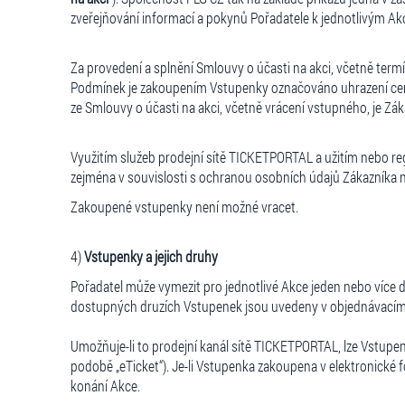
zveřejňování informací a pokynů Pořadatele k jednotlivým Akcí
Za provedení a splnění Smlouvy o účasti na akci, včetně termí
Podmínek je zakoupením Vstupenky označováno uhrazení ceny 
ze Smlouvy o účasti na akci, včetně vrácení vstupného, je Z
Využitím služeb prodejní sítě TICKETPORTAL a užitím nebo r
zejména v souvislosti s ochranou osobních údajů Zákazníka 
Zakoupené vstupenky není možné vracet.
4)
Vstupenky a jejich druhy
Pořadatel může vymezit pro jednotlivé Akce jeden nebo více 
dostupných druzích Vstupenek jsou uvedeny v objednávacím s
Umožňuje-li to prodejní kanál sítě TICKETPORTAL, lze Vstupen
podobě „eTicket“). Je-li Vstupenka zakoupena v elektronické 
konání Akce.