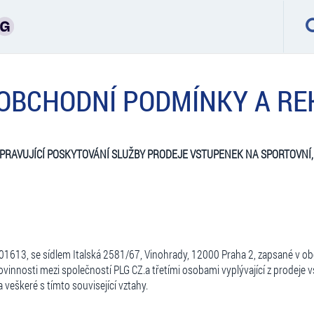
OBCHODNÍ PODMÍNKY A RE
UPRAVUJ
ÍCÍ POSKYTOVÁNÍ SLUŽBY PRODEJE VSTUPENEK NA SPORTOVNÍ
1901613, se sídlem Italská 2581/67, Vinohrady, 12000 Praha 2, zapsané v
povinnosti mezi společností PLG CZ.a třetími osobami vyplývající z prodeje 
veškeré s tímto související vztahy.