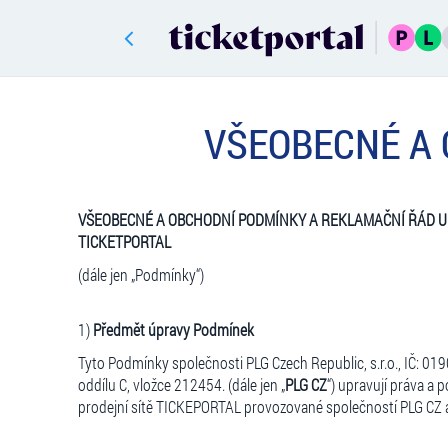
VŠEOBECNÉ A 
VŠ
EOBECN
É
A OBCHODN
Í PODMÍ
NKY A REKLAMA
ČNÍ ŘÁ
D 
TICKETPORTAL
(dále jen „Podmínky“)
1)
Předmět úpravy Podmínek
Tyto Podmínky společnosti PLG Czech Republic, s.r.o., IČ: 0
oddílu C, vložce 212454. (dále jen „
PLG CZ
“) upravují práva a 
prodejní sítě TICKEPORTAL provozované společností PLG CZ a 