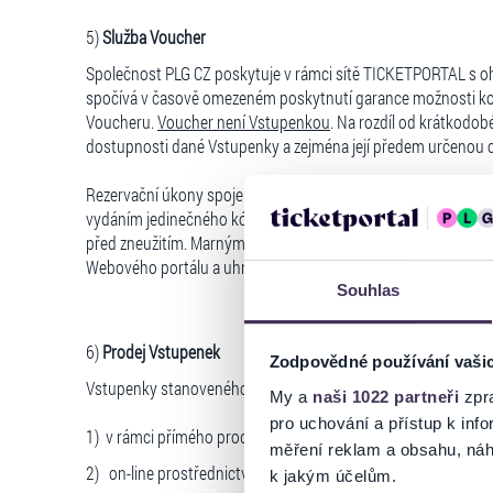
5)
Služ
ba Voucher
Společnost PLG CZ poskytuje v rámci sítě TICKETPORTAL s o
spočívá v časově omezeném poskytnutí garance možnosti ko
Voucheru.
Voucher není Vstupenkou
. Na rozdíl od krátkodo
dostupnosti dané Vstupenky a zejména její předem určenou c
Rezervační úkony spojené s poskytnutím služby Voucher jso
vydáním jedinečného kódu Voucheru, na který je vázán nárok
před zneužitím. Marným uplynutím doby platnosti Voucheru z
Webového portálu a uhradit pouze přímou on-line platbou n
Souhlas
6)
Prodej Vstupenek
Zodpovědné používání vaši
Vstupenky stanoveného druhu lze zakoupit případně rezervov
My a
naši 1022 partneři
zpra
pro uchování a přístup k in
1) v rámci přímého prodeje na Smluvním prodejním místě
měření reklam a obsahu, náh
2) on-line prostřednictvím Webového portálu
k jakým účelům.