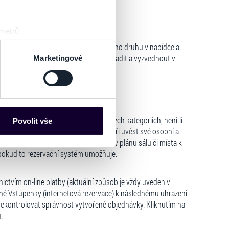
 metrů
sk prstu)
ace, pokud jsou Vstupenky požadovaného druhu v nabídce a
edně na Smluvním prodejním místě uhradit a vyzvednout v
 podrobnostmi
. Svůj souhlas
Marketingové
es“), které mohou sbírat
ce mohou představovat
nalizaci obsahu a reklam.
erů na jednu Akci v různých cenových kategoriích, není-li
Povolit vše
ík je povinen v registračním formuláři uvést své osobní a
Partneři tyto údaje mohou
 zakoupit Vstupenky na volná místa v plánu sálu či místa k
 že používáte jejich služby.
pokud to rezervační systém umožňuje.
lušné varianty. Svoji volbu
tvím on-line platby (aktuální způsob je vždy uveden v
ané Vstupenky (internetová rezervace) k následnému uhrazení
ekontrolovat správnost vytvořené objednávky. Kliknutím na
.