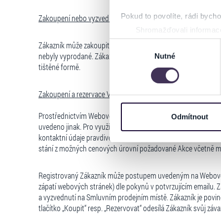
Pokud to povolíte, rádi bych
Zakoupení nebo vyzvednutí rezervovan
é Vstupenky na Smluv
Shromažďovali informace
Identifikovali vaše zaříz
Zákazník může zakoupit Vstupenky v tištěné formě na Smluvn
Výběr
nebyly vyprodané. Zákazník může rovněž předem rezervovat k
Zjistěte více o tom, jak zpr
Nutné
souhlasu
tištěné formě.
můžete kdykoliv změnit nebo 
Na těchto stránkách využívám
Zakoupení a rezervace Vstupenky nebo objednání
Voucheru 
informace o vašem zařízení 
osobní údaje. Získané infor
Prostřednictvím Webového portálu lze na jednu rezervaci ne
Odmítnout
uvedeno jinak. Pro využití Webového portálu je nutná předcho
Tyto informace můžeme také s
kontaktní údaje pravdivě a úplně a jejich správnost před po
zkombinovat s dalšími informa
stání z možných cenových úrovní požadované Akce včetně m
Jaké typy cookies používáme,
můžete kdykoliv změnit v záp
Registrovaný Zákazník může postupem uvedeným na Webovém p
zápatí webových stránek) dle pokynů v potvrzujícím emailu.
a vyzvednutí na Smluvním prodejním místě. Zákazník je povi
tlačítko „Koupit“ resp. „Rezervovat“ odesílá Zákazník svůj 