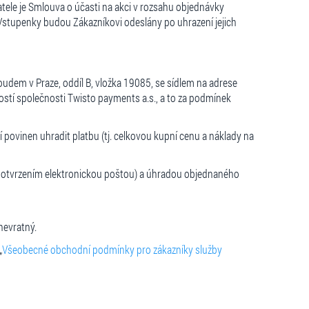
tele je Smlouva o účasti na akci v rozsahu objednávky
 Vstupenky budou Zákazníkovi odeslány po uhrazení jejich
dem v Praze, oddíl B, vložka 19085, se sídlem na adrese
stí společnosti Twisto payments a.s., a to za podmínek
 povinen uhradit platbu (tj. celkovou kupní cenu a náklady na
 potvrzením elektronickou poštou) a úhradou objednaného
nevratný.
„
Všeobecné obchodní podmínky pro zákazníky služby