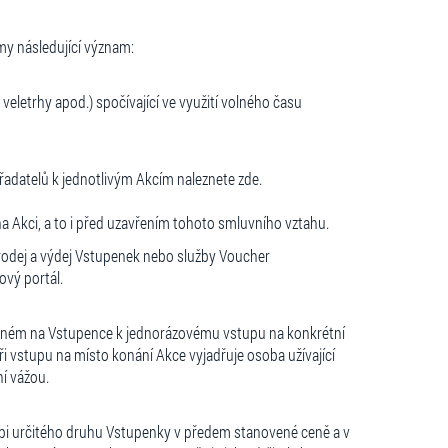
my následující význam:
, veletrhy apod.) spočívající ve využití volného času
ořadatelů k jednotlivým Akcím naleznete zde.
a Akci, a to i před uzavřením tohoto smluvního vztahu.
rodej a výdej Vstupenek nebo služby Voucher
ový portál.
vedeném na Vstupence k jednorázovému vstupu na konkrétní
i vstupu na místo konání Akce vyjadřuje osoba užívající
í vážou.
upi určitého druhu Vstupenky v předem stanovené ceně a v