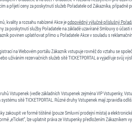
m a přijetí ceny za poskytnutí služeb Pořadatele od Zákazníka, případně pr
nů, kvality a rozsahu nabízené Akce je
odpovědný výlučně pří
slu
šný Pořad
za poskytnutí služby Pořadatele na základě uzavírané Smlouvy o účasti na
ákazník povinen uplatňovat přímo u Pořadatele Akce v souladu s reklamačn
egistrací na Webovém portálu Zákazník vstupuje rovněž do vztahu se spol
nebo užíváním rezervačních služeb sítě TICKETPORTAL a vyjadřuje svůj vý
druhů Vstupenek (vedle základních Vstupenek zejména VIP Vstupenky, Vstu
ystému sítě TICKETPORTAL. Různé druhy Vstupenek mají zpravidla odlišné
ky zakoupit ve formě tištěné (pouze Smluvní prodejní místa) a elektronick
formě „eTicket“, lze uplatnit práva ze Vstupenky předložením Zákazníkem v