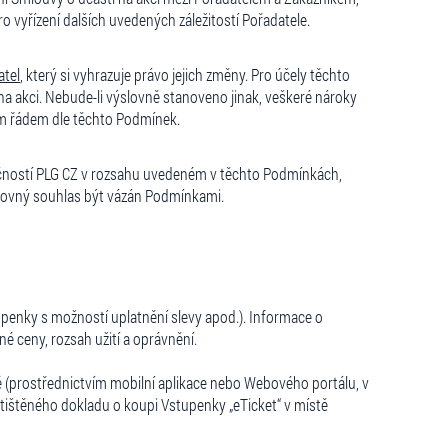
o vyřízení dalších uvedených záležitostí Pořadatele.
atel
, který si vyhrazuje právo jejich změny. Pro účely těchto
 akci. Nebude-li výslovně stanoveno jinak, veškeré nároky
ím řádem dle těchto Podmínek.
ečností PLG CZ v rozsahu uvedeném v těchto Podmínkách,
slovný souhlas být vázán Podmínkami.
penky s možností uplatnění slevy apod.). Informace o
 ceny, rozsah užití a oprávnění.
é (prostřednictvím mobilní aplikace nebo Webového portálu, v
ytištěného dokladu o koupi Vstupenky „eTicket“ v místě