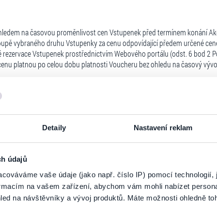
hledem na časovou proměnlivost cen Vstupenek před termínem konání Akc
upě vybraného druhu Vstupenky za cenu odpovídající předem určené ceně
bé rezervace Vstupenek prostřednictvím Webového portálu (odst. 6 bod 2 
enu platnou po celou dobu platnosti Voucheru bez ohledu na časový vývo
u zpoplatněné jednorázovým nevratným poplatkem odpovídajícím ceně Vouc
 na jednorázové uplatnění práva koupě Vstupenky v době jeho platnosti. J
aniká právo Zákazníka z Voucheru bez nároku na vrácení ceny Voucheru. 
ebo převodem na bankovní účet PLG CZ způsobem uvedeným v článku 6 níž
Detaily
Nastavení reklam
ch údajů
at následujícími způsoby:
cováváme vaše údaje (jako např. číslo IP) pomocí technologií, 
formacím na vašem zařízení, abychom vám mohli nabízet person
led na návštěvníky a vývoj produktů. Máte možnosti ohledně to