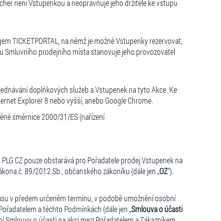
er není Vstupenkou a neopravňuje jeho držitele ke vstupu
 logem TICKETPORTAL, na němž je možné Vstupenky rezervovat,
bu Smluvního prodejního místa stanovuje jeho provozovatel
objednávání doplňkových služeb a Vstupenek na tyto Akce. Ke
nternet Explorer 8 nebo vyšší, anebo Google Chrome.
změně směrnice 2000/31/ES (nařízení
t PLG CZ pouze obstarává pro Pořadatele prodej Vstupenek na
ákona č. 89/2012 Sb., občanského zákoníku (dále jen „
OZ
“).
 času v předem určeném termínu, v podobě umožnění osobní
Pořadatelem a těchto Podmínkách (dále jen „
Smlouva o účasti
ení Smlouvy o účasti na akci mezi Pořadatelem a Zákazníkem,