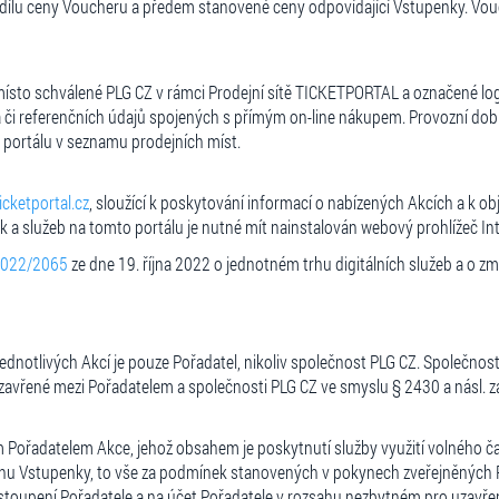
lu ceny Voucheru a předem stanovené ceny odpovídající Vstupenky. Vouch
ní místo schválené PLG CZ v rámci Prodejní sítě TICKETPORTAL a označené
la či referenčních údajů spojených s přímým on-line nákupem. Provozní do
portálu v seznamu prodejních míst.
cketportal.cz
, sloužící k poskytování informací o nabízených Akcích a k 
k a služeb na tomto portálu je nutné mít nainstalován webový prohlížeč I
022/2065
ze dne 19. října 2022 o jednotném trhu digitálních služeb a o 
notlivých Akcí je pouze Pořadatel, nikoliv společnost PLG CZ. Společnos
uzavřené mezi Pořadatelem a společnosti PLG CZ ve smyslu § 2430 a násl. z
ím Pořadatelem Akce, jehož obsahem je poskytnutí služby využití volného
cenu Vstupenky, to vše za podmínek stanovených v pokynech zveřejněných 
zastoupení Pořadatele a na účet Pořadatele v rozsahu nezbytném pro uzavř