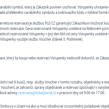
riabilní symbol, který je Zákazník povinen uschovat. Vstupenky uhrazené 
adě přiděleného variabilního symbolu a ověřovacího kódu v tištěné form
rnetová rezervace) je službou PLG CZ garantující Zákazníkovi možnost ko
nosti rezervace. Cena rezervované Vstupenky uvedená na Webovém portálu a
dnutí rezervované Vstupenky v jiný den lišit od ceny Vstupenky uvedené v 
Vstupenky využijte službu Voucher (článek 5. Podmínek).
ce, který by koupi nebo rezervaci Vstupenky nedovolil dokončit, se Zákaz
ví než 6 kusů), resp. služby Voucher v tomto rozsahu, objednávky a reze
 Voucherů ze zahraničí, úpravy objednávek a rezervací spočívající v navýše
ailové adresy
rezervace@ticketportal.cz
v pracovní dny od 9:00 do 17:00.
 Smlouvy o účasti na akci a musí obsahovat srozumitelný požadavek obje