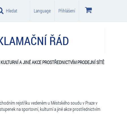
Hledat
Language
Přihlášení
KLAMAČNÍ ŘÁD
, KULTURN
Í
A JIN
É
AKCE PROSTŘ
EDNICTV
Í
M PRODEJN
Í SÍTĚ
 obchodním rejstříku vedeném u Městského soudu v Praze v
vstupenek na sportovní, kulturní a jiné akce prostřednictvím