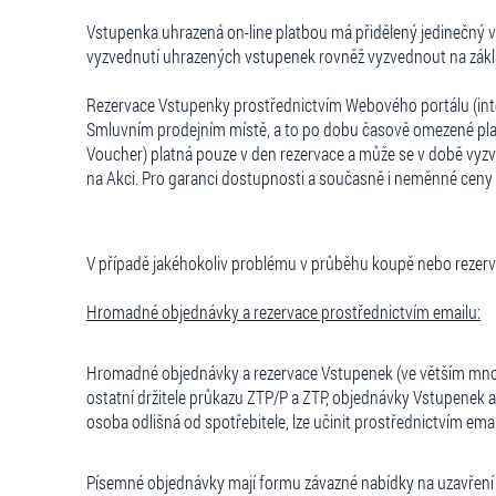
Vstupenka uhrazená on-line platbou má přidělený jedinečný va
vyzvednutí uhrazených vstupenek rovněž vyzvednout na zákl
Rezervace Vstupenky prostřednictvím Webového portálu (inte
Smluvním prodejním místě, a to po dobu časově omezené plat
Voucher) platná pouze v den rezervace a může se v době vyzve
na Akci. Pro garanci dostupnosti a současně i neměnné ceny 
V případě jakéhokoliv problému v průběhu koupě nebo rezerva
Hromadn
é objednávky a rezervace prostřednictvím emailu:
Hromadné objednávky a rezervace Vstupenek (ve větším množst
ostatní držitele průkazu ZTP/P a ZTP, objednávky Vstupenek a
osoba odlišná od spotřebitele, lze učinit prostřednictvím em
Písemné objednávky mají formu závazné nabídky na uzavření