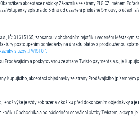
le. Okamžikem akceptace nabídky Zákazníka ze strany PLG CZ jménem Pořada
na za Vstupenky splatná do 5 dnů od uzavření příslušné Smlouvy o účasti a
 a.s., IČ: 01615165, zapsanou v obchodním rejstříku vedeném Městským sou
 faktury postoupením pohledávky na úhradu platby s prodlouženou splatno
zníky služby „TWISTO “.
ou Prodávajícím a poskytovanou ze strany Twisto payments a.s., je Kupující
any Kupujícího, akceptací objednávky ze strany Prodávajícího (písemným
, jehož výše je vždy zobrazena v košíku před dokončením objednávky a je 
ím košíku Obchodníka a po následném schválení platby Twistem, akceptuje 