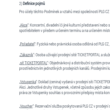
2)
Definice pojmů
Pro účely těchto Podmínek a vztahů mezi společností PLG CZ 
„
Akce
“: Koncertní, divadelní či jiné kulturní představení nebo
spotřebitelem v předem určeném termínu a na určeném míst
„
Pořadatel
“: Fyzická nebo právnická osoba odlišná od PLG CZ, 
„
Zákazník
“: Osoba užívající prodejní sítě TICKETPORTAL a slu
„
síť TICKETPORTAL
“: Objednávkový a distribuční systém pro
prostřednictvím jednotlivých prodejních kanálů. Prodejními 
„
Vstupenka
“: Doklad (cenina) vydaná v prodejní síti TICKET
Akci. Jednotlivé druhy Vstupenek, včetně způsobu jejich zako
práva ze Vstupenky souhlas s provozními předpisy místa kon
„
Voucher
“: Rezervační služba poskytovaná PLG CZ v prodejní