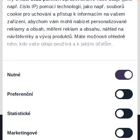
např. číslo IP) pomocí technologií, jako např. souborů
cookie pro uchování a přístup k informacím na vašem
zařízení, abychom vám mohli nabízet personalizované
NA MAPĚ
reklamy a obsah, měření reklam a obsahu, náhled na
návštěvníky a vývoj produktů. Máte možnosti ohledně
toho, kdo vaše údaje používá a k jakým účelům.
Pokud to povolíte, rádi bychom také:
Shromažďovali informace o vaší geografické poloze,
Výběr
ZOBRAZIT MAPU
Nutné
které mohou být přesné na několik metrů
souhlasu
Identifikovali vaše zařízení pomocí aktivního
skenování pro konkrétní charakteristiky (otisk prstu)
Preferenční
Zjistěte více o tom, jak zpracováváme vaše osobní
údaje, a nastavte si předvolby v
části s podrobnostmi
.
Statistické
Svůj souhlas můžete kdykoliv změnit nebo odvolat v
části Prohlášení o souborech cookie.
ZÁKAZNÍCI
POŘADATELÉ
Marketingové
Na těchto stránkách využíváme soubory cookies a další