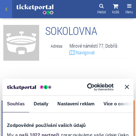
Hledat
Košík
Menu
SOKOLOVNA
Mírové náměstí 77, Dobříš
Adresa:
Navigovat
VSTUPENKY
Souhlas
Detaily
Nastavení reklam
Více o cookies
ZDENĚK IZER - VYNDAVACÍ ZAS TAM
úterý
DACÍ
15
Koupit
Sokolovna
Zář. 2026
Zodpovědné používání vašich údajů
DOBŘÍŠ
19:00
My a
naši 1022 partneři
zpracováváme vaše údaje (jako