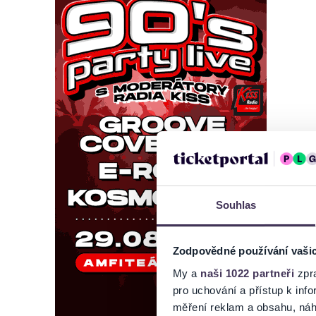
Souhlas
Zodpovědné používání vaši
My a
naši 1022 partneři
zpra
pro uchování a přístup k in
měření reklam a obsahu, náh