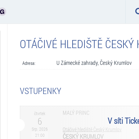
OTÁČIVÉ HLEDIŠTĚ ČESKÝ
U Zámecké zahrady, Český Krumlov
Adresa:
VSTUPENKY
MALÝ PRINC
čtvrtek
6
V síti Tic
Srp. 2026
Otáčivé hlediště Český Krumlov
21:00
ČESKÝ KRUMLOV