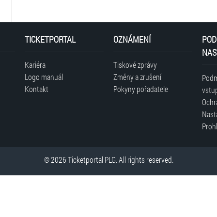
TICKETPORTAL
OZNÁMENÍ
POD
NAS
Kariéra
Tiskové zprávy
Logo manuál
Změny a zrušení
Podm
Kontakt
Pokyny pořadatele
vstu
Ochr
Nast
Prohl
© 2026 Ticketportal PLG. All rights reserved.