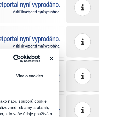
ketportal nyní vyprodáno.
V síti Ticketportal nyní vyprodáno.
ketportal nyní vyprodáno.
V síti Ticketportal nyní vyprodáno.
ketportal nyní vyprodáno.
Více o cookies
V síti Ticketportal nyní vyprodáno.
jako např. souborů cookie
ketportal nyní vyprodáno.
alizované reklamy a obsah,
ho, kdo vaše údaje používá a
V síti Ticketportal nyní vyprodáno.