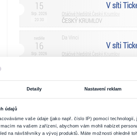
15
V síti Tic
Srp. 2026
Otáčivé hlediště Český Krumlov
20:30
ČESKÝ KRUMLOV
Da Vinci
neděle
16
V síti Tic
Srp. 2026
Otáčivé hlediště Český Krumlov
20:30
ČESKÝ KRUMLOV
Da Vinci
pondělí
17
V síti Tic
Detaily
Nastavení reklam
Srp. 2026
Otáčivé hlediště Český Krumlov
20:30
ČESKÝ KRUMLOV
ch údajů
Da Vinci
středa
cováváme vaše údaje (jako např. číslo IP) pomocí technologií, 
19
V síti Tic
formacím na vašem zařízení, abychom vám mohli nabízet person
led na návštěvníky a vývoj produktů. Máte možnosti ohledně to
Srp. 2026
Otáčivé hlediště Český Krumlov