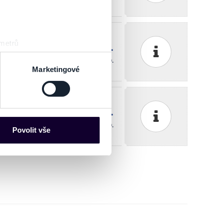
ketportal nyní vyprodáno.
 metrů
sk prstu)
V síti Ticketportal nyní vyprodáno.
 podrobnostmi
. Svůj souhlas
Marketingové
es“), které mohou sbírat
ketportal nyní vyprodáno.
ce mohou představovat
V síti Ticketportal nyní vyprodáno.
nalizaci obsahu a reklam.
Povolit vše
Partneři tyto údaje mohou
 že používáte jejich služby.
lušné varianty. Svoji volbu