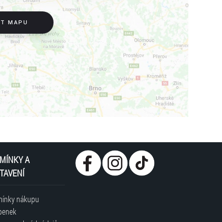
IT MAPU
MÍNKY A
TAVENÍ
ínky nákupu
penek