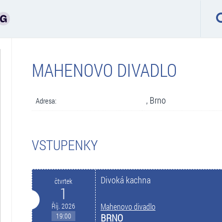
MAHENOVO DIVADLO
, Brno
Adresa:
VSTUPENKY
Divoká kachna
čtvrtek
1
Říj. 2026
Mahenovo divadlo
19:00
BRNO