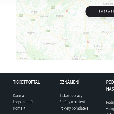
ZOBRAZ
TICKETPORTAL
OZNÁMENÍ
POD
NAS
Kariéra
Tiskové zprávy
Logo manuál
Změny a zrušení
Podm
Kontakt
Pokyny pořadatele
vstu