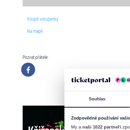
Koupit vstupenky
Na mapě
Pozvat přátele:
Souhlas
Zodpovědné používání vaši
My a
naši 1022 partneři
zpra