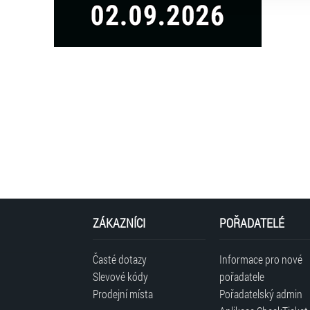
ZÁKAZNÍCI
POŘADATELÉ
Časté dotazy
Informace pro nové
Slevové kódy
pořadatele
Prodejní místa
Pořadatelský admin