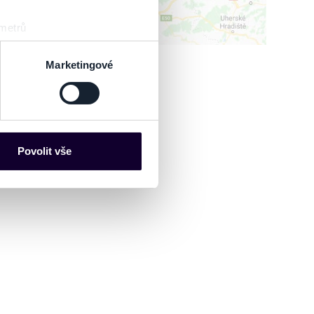
 metrů
sk prstu)
 podrobnostmi
. Svůj souhlas
Marketingové
es“), které mohou sbírat
ce mohou představovat
nalizaci obsahu a reklam.
Povolit vše
Partneři tyto údaje mohou
 že používáte jejich služby.
lušné varianty. Svoji volbu