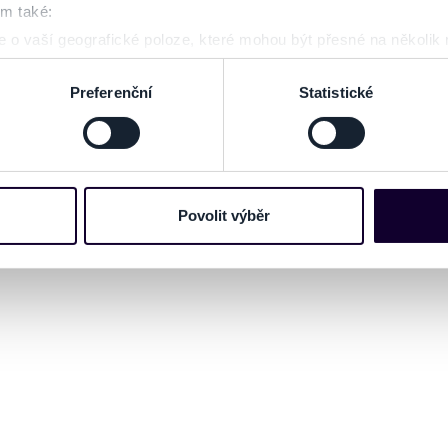
om také:
 o vaší geografické poloze, které mohou být přesné na několik
ení pomocí aktivního skenování pro konkrétní charakteristiky (oti
acováváme vaše osobní údaje, a nastavte si předvolby v
části s
Preferenční
Statistické
odvolat v části Prohlášení o souborech cookie.
e soubory cookies a další obdobné technologie (dále jen „cooki
nebo vaší aktivitě na našich webových stránkách. Tyto informa
mace používáme např. k analýze návštěvnosti webu nebo k perso
Povolit výběr
dílet se svými partnery pro sociální média, inzerci a analýzy. 
cemi, které jste jim poskytli nebo které získali v důsledku toho,
 naleznete níže. Možnosti zpracování upravíte zaškrtnutím přís
atí stránky v záložce „Cookies a jejich nastavení“.