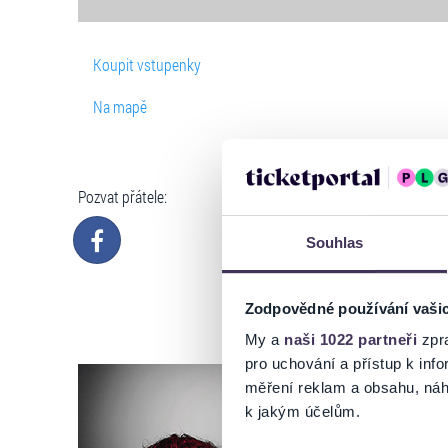
Koupit vstupenky
Na mapě
Pozvat přátele:
Souhlas
Zodpovědné používání vaši
My a
naši 1022 partneři
zpra
pro uchování a přístup k in
měření reklam a obsahu, náh
k jakým účelům.