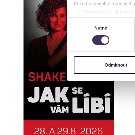
Pokud to povolíte, rádi bych
Shromažďovali informace
Identifikovali vaše zaříz
Výběr
Zjistěte více o tom, jak zpr
Nutné
souhlasu
můžete kdykoliv změnit nebo 
Na těchto stránkách využívám
informace o vašem zařízení 
osobní údaje. Získané infor
Odmítnout
Tyto informace můžeme také s
zkombinovat s dalšími informa
Jaké typy cookies používáme,
můžete kdykoliv změnit v záp