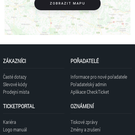
ZOBRAZIT MAPU
ZÁKAZNÍCI
POŘADATELÉ
Časté dotazy
Informace pro nové pořadatele
Slevové kódy
Pořadatelský admin
Prodejní místa
Aplikace CheckTicket
TICKETPORTAL
OZNÁMENÍ
Kariéra
Tiskové zprávy
Logo manuál
Změny a zrušení