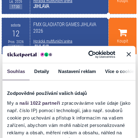
Koupit
Horácká multifunkční aréna
Lis. 2026
JIHLAVA
17:30
FMX GLADIATOR GAMES JIHLAVA
sobota
2026
12
Koupit
Horácká multifunkční aréna
Pros. 2026
JIHLAVA
17:00
Zobrazit další
Souhlas
Detaily
Nastavení reklam
Více o cookies
Zodpovědné používání vašich údajů
My a
naši 1022 partneři
zpracováváme vaše údaje (jako
POPIS
např. číslo IP) pomocí technologií, jako např. souborů
cookie pro uchování a přístup k informacím na vašem
zařízení, abychom vám mohli nabízet personalizované
Horácká aréna, oficiálně Horácká multifunkční aréna, je víceúčelová
aréna v Jihlavě, která nahradila Horácký zimní stadion.
reklamy a obsah, měření reklam a obsahu, náhled na