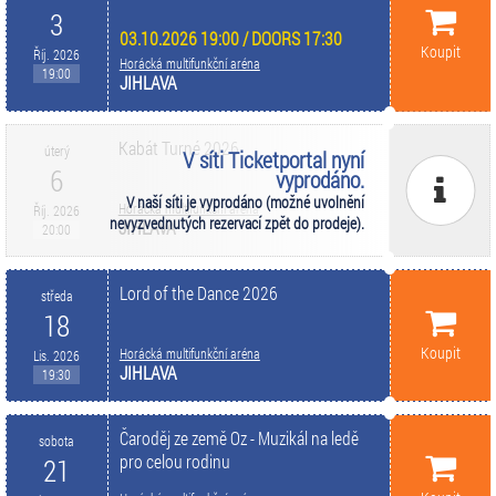
3
03.10.2026 19:00 / DOORS 17:30
Koupit
Říj. 2026
Horácká multifunkční aréna
19:00
JIHLAVA
Kabát Turné 2026
úterý
V síti Ticketportal nyní
6
vyprodáno.
V naší síti je vyprodáno (možné uvolnění
Horácká multifunkční aréna
Říj. 2026
nevyzvednutých rezervací zpět do prodeje).
JIHLAVA
20:00
Lord of the Dance 2026
středa
18
Koupit
Horácká multifunkční aréna
Lis. 2026
JIHLAVA
19:30
Čaroděj ze země Oz - Muzikál na ledě
sobota
pro celou rodinu
21