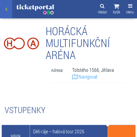
Hledat
Košík
Menu
HORÁCKÁ
MULTIFUNKČNÍ
ARÉNA
Tolstého 1566, Jihlava
Adresa:
Navigovat
VSTUPENKY
Děti ráje – halová tour 2026
sobota