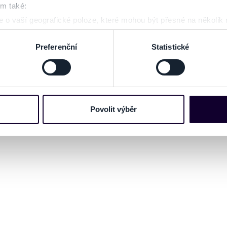
om také:
 o vaší geografické poloze, které mohou být přesné na několik
ení pomocí aktivního skenování pro konkrétní charakteristiky (oti
acováváme vaše osobní údaje, a nastavte si předvolby v
části s
Preferenční
Statistické
odvolat v části Prohlášení o souborech cookie.
e soubory cookies a další obdobné technologie (dále jen „cooki
nebo vaší aktivitě na našich webových stránkách. Tyto informa
mace používáme např. k analýze návštěvnosti webu nebo k perso
Povolit výběr
dílet se svými partnery pro sociální média, inzerci a analýzy. 
cemi, které jste jim poskytli nebo které získali v důsledku toho,
 naleznete níže. Možnosti zpracování upravíte zaškrtnutím přís
atí stránky v záložce „Cookies a jejich nastavení“.