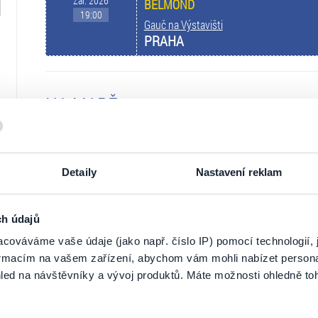
Zář. 2026
BELMOND
19:00
Gauč na Výstavišti
PRAHA
NA MAPĚ
Detaily
Nastavení reklam
ch údajů
cováváme vaše údaje (jako např. číslo IP) pomocí technologií, 
formacím na vašem zařízení, abychom vám mohli nabízet person
led na návštěvníky a vývoj produktů. Máte možnosti ohledně to
ZOBRAZ