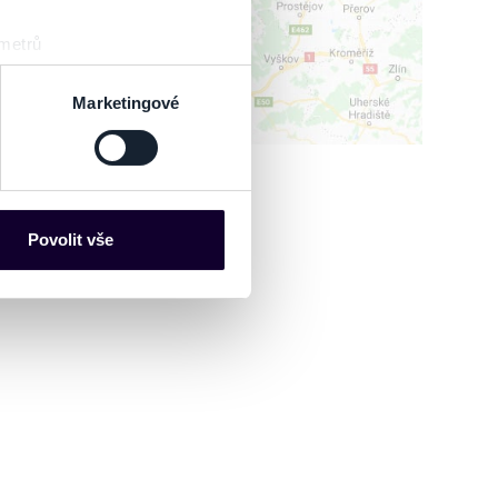
 metrů
sk prstu)
 podrobnostmi
. Svůj souhlas
Marketingové
es“), které mohou sbírat
ce mohou představovat
nalizaci obsahu a reklam.
Povolit vše
Partneři tyto údaje mohou
 že používáte jejich služby.
lušné varianty. Svoji volbu