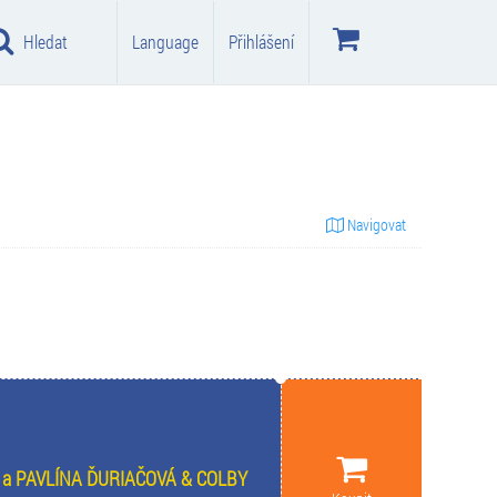
Hledat
Language
Přihlášení
Navigovat
le a PAVLÍNA ĎURIAČOVÁ & COLBY