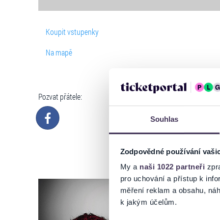
Koupit vstupenky
Na mapě
Pozvat přátele:
Souhlas
Zodpovědné používání vaši
My a
naši 1022 partneři
zpra
pro uchování a přístup k in
měření reklam a obsahu, náh
k jakým účelům.