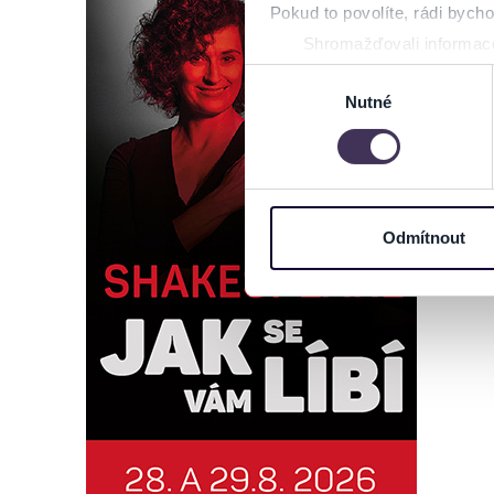
Pokud to povolíte, rádi bych
Shromažďovali informace
Identifikovali vaše zaříz
Výběr
Zjistěte více o tom, jak zpr
Nutné
souhlasu
můžete kdykoliv změnit nebo 
Na těchto stránkách využívám
informace o vašem zařízení 
osobní údaje. Získané infor
Odmítnout
Tyto informace můžeme také s
zkombinovat s dalšími informa
Jaké typy cookies používáme,
můžete kdykoliv změnit v záp