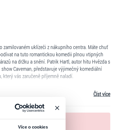
 zamilovaném uklízeči z nákupního centra. Máte chuť
 podívat na tuto romantickou komedii plnou vtipných
azů na držku a snění. Patrik Hartl, autor hitu Hvězda s
n show Caveman, představuje výjimečný komediální
, který vás zaručeně příjemně naladí.
Číst více
nek
Více o cookies