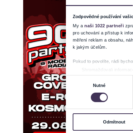
Zodpovědné používání vaši
My a
naši 1022 partneři
zpra
pro uchování a přístup k in
měření reklam a obsahu, náh
k jakým účelům.
Pokud to povolíte, rádi bych
Shromažďovali informace
Identifikovali vaše zaříz
Výběr
Zjistěte více o tom, jak zpr
Nutné
souhlasu
můžete kdykoliv změnit nebo 
Na těchto stránkách využívám
informace o vašem zařízení 
osobní údaje. Získané infor
Odmítnout
Tyto informace můžeme také s