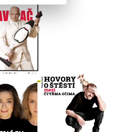
 že používáte jejich služby.
lušné varianty. Svoji volbu