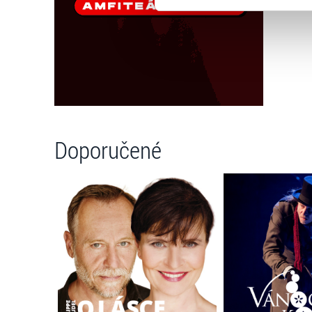
zkombinovat s dalšími informa
Jaké typy cookies používáme,
můžete kdykoliv změnit v záp
Doporučené