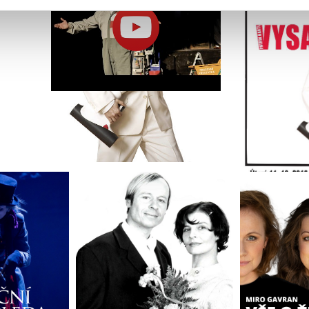
cemi, které jste jim poskytli nebo které získali v důsledku toho,
 naleznete níže. Možnosti zpracování upravíte zaškrtnutím přís
atí stránky v záložce „Cookies a jejich nastavení“.