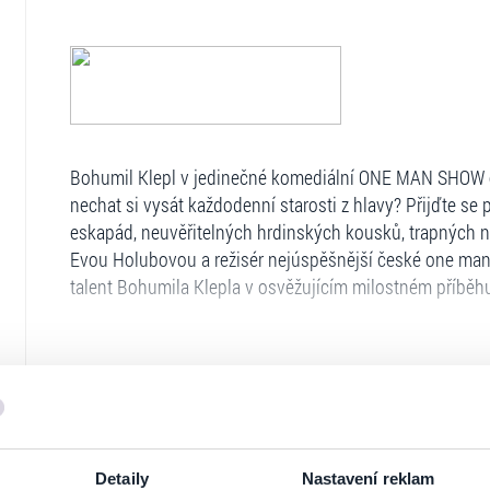
Bohumil Klepl v jedinečné komediální ONE MAN SHOW o
nechat si vysát každodenní starosti z hlavy? Přijďte se
eskapád, neuvěřitelných hrdinských kousků, trapných nár
Evou Holubovou a režisér nejúspěšnější české one ma
talent Bohumila Klepla v osvěžujícím milostném příběhu
Hraje:
Bohumil Klepl
Ze záznamu:
Hlasatelka v supermarketu:
Jana Krausová
Ticketportal je zárukou pravosti vstupe
Zprávy:
Kristýna Badinková Nováková
Detaily
Nastavení reklam