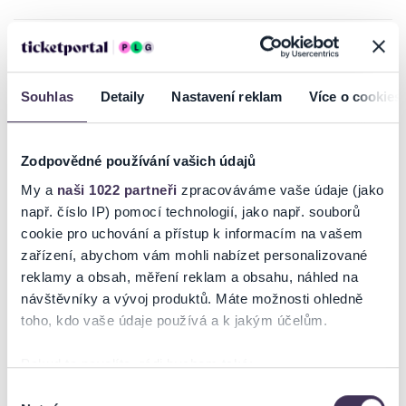
INFORMACE O AKCI
Souhlas
Detaily
Nastavení reklam
Více o cookies
Symphonic Wind Orchestra Sint Joseph Sittard, Björn Bus - dirigent
Velký dechový orchestr z holandského Limburgu má kořeny již v roce
Zodpovědné používání vašich údajů
1899 a za téměř jedno a čtvrt století své existence vystupoval v
mnoha zemích světa. V jeho programu najdeme překvapivě zejména
My a
naši 1022 partneři
zpracováváme vaše údaje (jako
české autory, kteří psali ideální skladby pro tento typ orchestru: Z.
např. číslo IP) pomocí technologií, jako např. souborů
Lukáše, J. Fučíka, V. Nelhýbela či J. Zemana.
cookie pro uchování a přístup k informacím na vašem
Více informací -
https://www.hfad.cz/program/symphonic-wind-
zařízení, abychom vám mohli nabízet personalizované
orchestra-sint-joseph-sittard/
reklamy a obsah, měření reklam a obsahu, náhled na
návštěvníky a vývoj produktů. Máte možnosti ohledně
toho, kdo vaše údaje používá a k jakým účelům.
Ticketportal je zárukou pravosti vstupenek
Pokud to povolíte, rádi bychom také:
Shromažďovali informace o vaší geografické poloze,
Na stránkách společnosti Ticketportal si vždy zakoupíte
Výběr