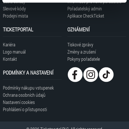
Časté dotazy
Informace pro nové pořadatele
typy cookies používáme, naleznete níže. Možnosti
Slevové kódy
Pořadatelský admin
zpracování upravíte zaškrtnutím příslušné varianty. Svoji
Prodejní místa
Aplikace CheckTicket
volbu můžete kdykoliv změnit v zápatí stránky v záložce
„Cookies a jejich nastavení“.
TICKETPORTAL
OZNÁMENÍ
Kariéra
Tiskové zprávy
Logo manuál
Změny a zrušení
Kontakt
Pokyny pořadatele
PODMÍNKY A NASTAVENÍ
Podmínky nákupu vstupenek
Ochrana osobních údajů
Nastavení cookies
Prohlášení o přístupnosti