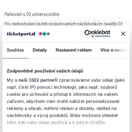
Parkování u O2 universa online
Pro zjednodušení služeb poskytovaných návštěvníkům zavedlo O2
universum spolu s prodejcem vstupenek Ticketportal možnost
online nákupu parkování. Nově si tak kupující vstupenek na akce do
O2 universa mohou objednat i parkovací lístek. Jak si tedy návštěvník
v klidu a pohodlně zajistí místo v Parkovacím domu O2 hned naproti
Souhlas
Detaily
Nastavení reklam
Více o cookies
hale? Jednoduše.
Postup:
Zodpovědné používání vašich údajů
- při objednání lístků online vám systém na
www.ticketportal.cz
My a
naši 1022 partneři
zpracováváme vaše údaje (jako
rovnou nabídne na příslušnou akci i možnost koupit si parkování
např. číslo IP) pomocí technologií, jako např. souborů
- s vytisknutou vstupenkou se vám vytiskne i parkovací lístek
cookie pro uchování a přístup k informacím na vašem
Číst více
- ten pak při vjezdu do Parkovacího domu a po akci při výjezdu
zařízení, abychom vám mohli nabízet personalizované
nastavte čárovým kódem na snímač u závory.
reklamy a obsah, měření reklam a obsahu, náhled na
návštěvníky a vývoj produktů. Máte možnosti ohledně
UPOZORNĚNÍ: parkovací lístek po vjezdu nevyhazujte, musíte si jej
Ticketportal je zárukou pravosti vstupenek
toho, kdo vaše údaje používá a k jakým účelům.
ponechat i pro výjezd, doporučujeme uschovat si lístek v autě!