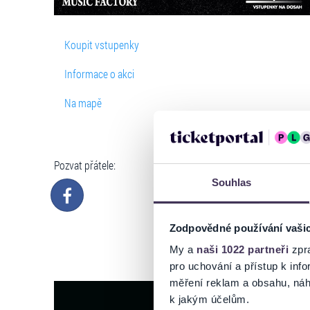
Koupit vstupenky
Informace o akci
Na mapě
Pozvat přátele:
Souhlas
Zodpovědné používání vaši
My a
naši 1022 partneři
zpra
pro uchování a přístup k in
měření reklam a obsahu, náh
k jakým účelům.