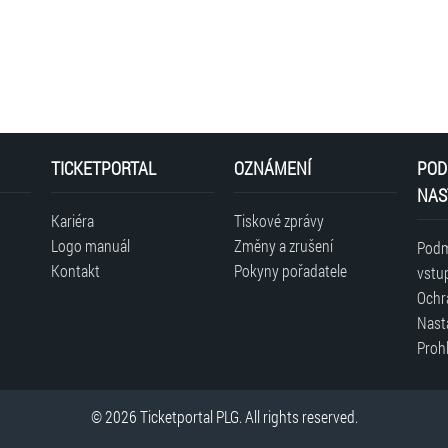
TICKETPORTAL
OZNÁMENÍ
POD
NAS
Kariéra
Tiskové zprávy
Logo manuál
Změny a zrušení
Podm
Kontakt
Pokyny pořadatele
vstu
Ochr
Nast
Prohl
© 2026 Ticketportal PLG. All rights reserved.