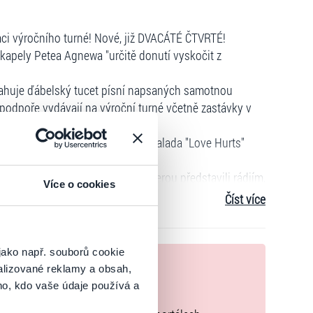
ci výročního turné! Nové, již DVACÁTÉ ČTVRTÉ!
kapely Petea Agnewa "určitě donutí vyskočit z
ahuje ďábelský tucet písní napsaných samotnou
podpoře vydávají na výroční turné včetně zastávky v
la nesmrtelnou klasikou rocku a balada "Love Hurts"
i. Vypalovačka "Pole to Pole", kterou představili rádiím,
Více o cookies
ích v historii kapely".
Číst více
m pro fanoušky a skvělou oslavou kulatého výročí
jako např. souborů cookie
nek
tal a nebo je můžete
alizované reklamy a obsah,
 HOMEtickets!
ho, kdo vaše údaje používá a
zakoupíte originální vstupenky.