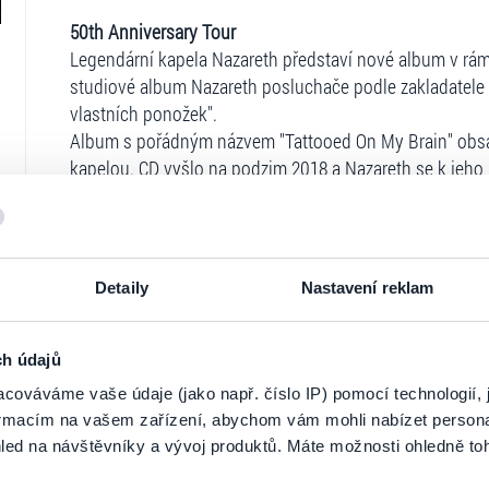
50th Anniversary Tour
Legendární kapela Nazareth představí nové album v rám
studiové album Nazareth posluchače podle zakladatele 
vlastních ponožek".
Album s pořádným názvem "Tattooed On My Brain" obs
kapelou. CD vyšlo na podzim 2018 a Nazareth se k jeho 
České republice.
Od založení kapely v roce 1968 se většina jejích alb sta
stále zůstává lídrem playlistů rádií po celém světě.
Ale Nazareth neplánují zůstat jen na tom, čeho už dosáhl
Detaily
Nastavení reklam
potvrzuje jejich prohlášení, že album je "jedním z nejlepš
Nadcházející koncerty se tak stanou opravdovým dárke
velké kapely!
ch údajů
cováváme vaše údaje (jako např. číslo IP) pomocí technologií, 
Ticketportal je zárukou pravosti vstupe
Vstupenky v distribuci na prodejních místech Ticketpor
formacím na vašem zařízení, abychom vám mohli nabízet person
zakoupit a vytisknout on-line přímo na ticketportal.cz -
led na návštěvníky a vývoj produktů. Máte možnosti ohledně to
Na stránkách společnosti Ticketportal si vždy 
Další info: