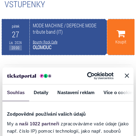
VSTUPENKY
MODE MACHINE / DEPECHE MODE
pátek
tribute band (IT)
27
Koupit
Bounty Rock Cafe
Lis. 2026
OLOMOUC
20:00
INFORMACE O AKCI
Souhlas
Detaily
Nastavení reklam
Více o cookies
Kdo dříve přijde sedí, zbytek na stání.
Jeden z nejskvělejších a nejvěrnějších tribute bandů legendárních
"Depešáků" v Evropě přijede z Itálie k nám do Olomouce. Můžete se
Zodpovědné používání vašich údajů
těšit na ty největší hity!
My a
naši 1022 partneři
zpracováváme vaše údaje (jako
např. číslo IP) pomocí technologií, jako např. souborů