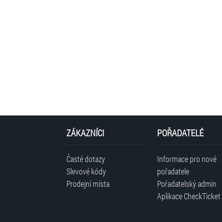
ZÁKAZNÍCI
POŘADATELÉ
Časté dotazy
Informace pro nové
Slevové kódy
pořadatele
Prodejní místa
Pořadatelský admin
Aplikace CheckTicket