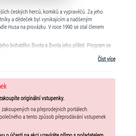
ějších českých herců, komiků a vypravěčů. Za jeho
hotníky a dědeček byl vynikajícím a nadšeným
vadle Husa na provázku. V roce 1990 se stal členem
 jeho bohatého života a života jeho přátel. Program se
ěšit!
Číst více
z - eTickets/mobileTickets, k dispozici jsou i prodejní
nek
-TH-
zakoupíte originální vstupenky.
k zakoupených na přeprodejních portálech.
společného a tento způsob přeprodávání vstupenek
u o účasti na akci uzavíráte přímo s pořadatelem,