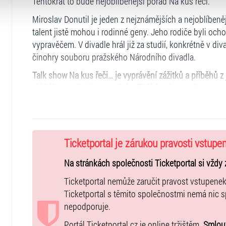
Tentokrát to bude nejoblíbenější pořad Na kus řeči.
atí stránky v záložce „Cookies a jejich nastavení“.
Miroslav Donutil je jeden z nejznámějších a nejoblíben
talent jistě mohou i rodinné geny. Jeho rodiče byli oc
vypravěčem. V divadle hrál již za studií, konkrétně v di
činohry souboru pražského Národního divadla.
Talk show Na kus řeči… je vyprávění zážitků a příběhů z
skládá z nových humorných příběhů, tak se máte na co t
Vstupenky můžete zakoupit online přímo na ticketportal.c
místa Ticketportal.
Další info:
Ticketportal je zárukou pravosti vstupe
slevy NE / bezbariérový přístup NEUVEDENO
Na stránkách společnosti Ticketportal si vždy 
Ticketportal nemůže zaručit pravost vstupene
Ticketportal s těmito společnostmi nemá nic 
nepodporuje.
Portál Ticketportal.cz je online tržištěm.
Smlouv