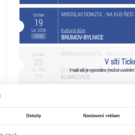
MIROSLAV DONUTIL - NA KUS ŘEČI
čtvrtek
19
Lis. 2026
Kulturní dům
19:00
BRUMOV-BYLNICE
MIROSLAV DONUTIL - NA KUS ŘEČI
pondělí
23
V síti Tic
Lis. 2026
Kino Panorama
V naší síti je vyprodáno (možné uvolnění
19:00
KLIMKOVICE
MIROSLAV DONUTIL - NA KUS ŘEČI
úterý
24
Lis. 2026
Kulturní dům
19:00
PETŘVALD
Detaily
Nastavení reklam
MIROSLAV DONUTIL - NA KUS ŘEČI
středa