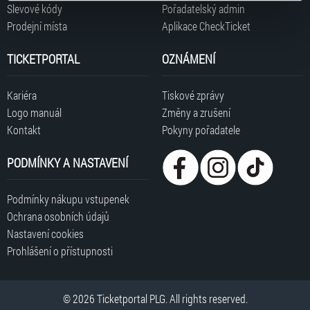
typy cookies používáme, naleznete níže. Možnosti
Slevové kódy
Pořadatelský admin
zpracování upravíte zaškrtnutím příslušné varianty. Svoji
Prodejní místa
Aplikace CheckTicket
volbu můžete kdykoliv změnit v zápatí stránky v záložce
„Cookies a jejich nastavení“.
TICKETPORTAL
OZNÁMENÍ
Kariéra
Tiskové zprávy
Logo manuál
Změny a zrušení
Kontakt
Pokyny pořadatele
PODMÍNKY A NASTAVENÍ
Podmínky nákupu vstupenek
Ochrana osobních údajů
Nastavení cookies
Prohlášení o přístupnosti
© 2026 Ticketportal PLG. All rights reserved.