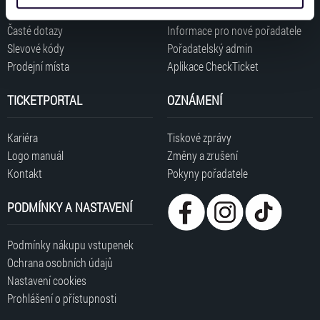
získali v důsledku toho, že používáte jejich služby. Jaké
typy cookies používáme, naleznete níže. Možnosti
Časté dotazy
Informace pro nové pořadatele
zpracování upravíte zaškrtnutím příslušné varianty. Svoji
Slevové kódy
Pořadatelský admin
volbu můžete kdykoliv změnit v zápatí stránky v záložce
Prodejní místa
Aplikace CheckTicket
„Cookies a jejich nastavení“.
TICKETPORTAL
OZNÁMENÍ
Kariéra
Tiskové zprávy
Logo manuál
Změny a zrušení
Kontakt
Pokyny pořadatele
PODMÍNKY A NASTAVENÍ
Podmínky nákupu vstupenek
Ochrana osobních údajů
Nastavení cookies
Prohlášení o přístupnosti