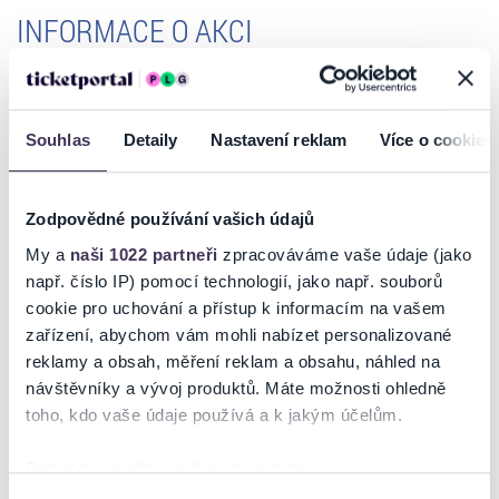
INFORMACE O AKCI
Organizace Na počátku už 25 let pomáhá těhotným ženám a
maminkám s malými dětmi v tísni. Výročí si připomene při benefičním
Souhlas
Detaily
Nastavení reklam
Více o cookies
koncertu symfonického orchestru z Police nad Metují Police
Symphony Orchestra. Věkem i tělem mladý soubor složený z
nadšených muzikantů z celého východočeského regionu s chutí
hraje mnoho hudebních žánrů - od klasiky přes pop, rock až po
Zodpovědné používání vašich údajů
hudbu z filmů a pohádek.
My a
naši 1022 partneři
zpracováváme vaše údaje (jako
Info pro ZTP/P: zlevněné vstupné 150 Kč rezervace vstupenek ZTP/P:
např. číslo IP) pomocí technologií, jako např. souborů
+420 224 091 439,
rezervace@ticketportal.cz
cookie pro uchování a přístup k informacím na vašem
zařízení, abychom vám mohli nabízet personalizované
Vstupenky můžete zakoupit též on-line, zaplatit na Internetu a ihned
reklamy a obsah, měření reklam a obsahu, náhled na
vytisknout v pohodlí svého domova - HOMEtickets!!
návštěvníky a vývoj produktů. Máte možnosti ohledně
toho, kdo vaše údaje používá a k jakým účelům.
Pokud to povolíte, rádi bychom také:
Ticketportal je zárukou pravosti vstupenek