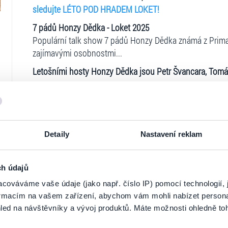
sledujte LÉTO POD HRADEM LOKET!
7 pádů Honzy Dědka - Loket 2025
Populární talk show 7 pádů Honzy Dědka známá z Prima
zajímavými osobnostmi...
Letošními hosty Honzy Dědka jsou Petr Švancara, Tomáš 
ČASOVÝ PLÁN (rámcový)
17:30
otevření amfiteátru
19:00
talk show
FB:
https://www.facebook.com/events/80375193149642
Detaily
Nastavení reklam
Vstupenky můžete zakoupit online přímo na ticketportal.c
prodejní místa Ticketportal.
ch údajů
Další info:
slevy NE / bezbariérový přístup ANO / vozíčkáři a drži
cováváme vaše údaje (jako např. číslo IP) pomocí technologií, 
Ticketportal je zárukou pravosti vstupe
místa na agenturavlny@seznam.cz, doprovod ZTP/P za
formacím na vašem zařízení, abychom vám mohli nabízet person
led na návštěvníky a vývoj produktů. Máte možnosti ohledně to
Na stránkách společnosti Ticketportal si vždy 