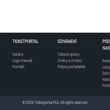
TICKETPORTAL
OZNÁMENÍ
POD
NAS
Kariéra
Tiskové zprávy
Logo manuál
Změny a zrušení
Podm
Kontakt
Pokyny pořadatele
vstu
Ochr
Nast
Prohl
© 2026 Ticketportal PLG. All rights reserved.