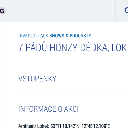
DIVADLO
/
TALK SHOWS & PODCASTY
7 PÁDŮ HONZY DĚDKA, LOK
VSTUPENKY
INFORMACE O AKCI
Amfiteátr Loket: 50°11'18.142"N, 12°45'12.109"E