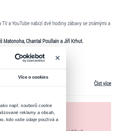
 TV a YouTube nabízí dvě hodiny zábavy se známými a
Matonoha, Chantal Poullain a Jiří Krhut.
2/
Více o cookies
Číst více
z - eTickets / mobileTickets!, k dispozici jsou i
telé průkazu ZTP/P zdarma bez vstupenky, rezervace
jako např. souborů cookie
nek
 plnou cenu
alizované reklamy a obsah,
ho, kdo vaše údaje používá a
zakoupíte originální vstupenky.
-TH-