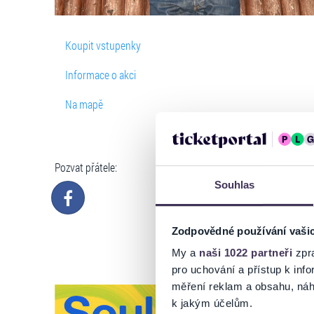
Koupit vstupenky
Informace o akci
Na mapě
Pozvat přátele:
Souhlas
Zodpovědné používání vaši
My a
naši 1022 partneři
zpra
pro uchování a přístup k in
měření reklam a obsahu, náh
k jakým účelům.