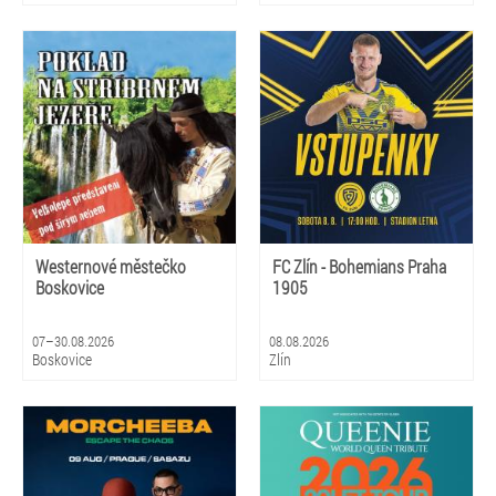
Westernové městečko
FC Zlín - Bohemians Praha
Boskovice
1905
07–30.08.2026
08.08.2026
Boskovice
Zlín