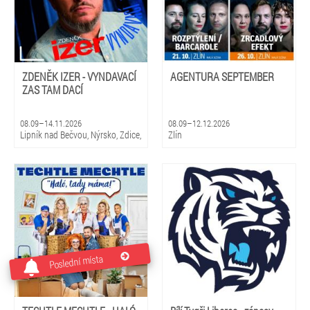
ZDENĚK IZER - VYNDAVACÍ
AGENTURA SEPTEMBER
ZAS TAM DACÍ
08.09–14.11.2026
08.09–12.12.2026
Lipník nad Bečvou, Nýrsko, Zdice,
Zlín
Kopidlno, Dobříš, Šebetov,
Kunštát, Třešť, Žďár nad
Sázavou, Valeč, Bělá pod
Bezdězem
Poslední místa