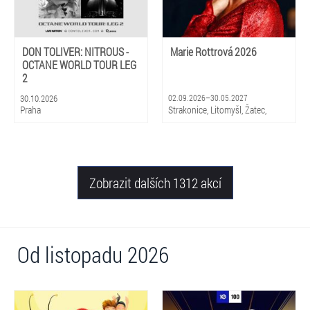
DON TOLIVER: NITROUS -
Marie Rottrová 2026
OCTANE WORLD TOUR LEG
2
30.10.2026
02.09.2026–30.05.2027
Praha
Strakonice, Litomyšl, Žatec,
Hradec Králové, Zlín, Olomouc,
Praha, Ostrava, Pardubice, Plzeň
Zobrazit dalších 1312 akcí
Od listopadu 2026