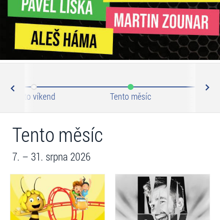
N
ev
Tento víkend
Tento měsíc
Zář
Tento měsíc
7. – 31. srpna 2026