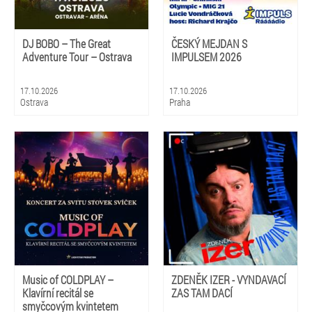
DJ BOBO – The Great
ČESKÝ MEJDAN S
Adventure Tour – Ostrava
IMPULSEM 2026
17.10.2026
17.10.2026
Ostrava
Praha
Music of COLDPLAY –
ZDENĚK IZER - VYNDAVACÍ
Klavírní recitál se
ZAS TAM DACÍ
smyčcovým kvintetem