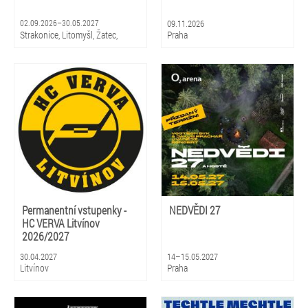
02.09.2026–30.05.2027
09.11.2026
Strakonice, Litomyšl, Žatec,
Praha
Hradec Králové, Zlín, Olomouc,
Praha, Ostrava, Pardubice, Plzeň
Permanentní vstupenky -
NEDVĚDI 27
HC VERVA Litvínov
2026/2027
30.04.2027
14–15.05.2027
Litvínov
Praha