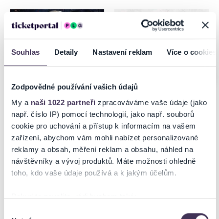
Boleslav, Kladno, Frenštát pod
Radhoštěm, Znojmo, Praha,
Litvínov
Souhlas
Detaily
Nastavení reklam
Více o cookies
Poslední místa
Zodpovědné používání vašich údajů
My a
naši 1022 partneři
zpracováváme vaše údaje (jako
např. číslo IP) pomocí technologií, jako např. souborů
Steel Rave Ostrava 2026
Davis Cup Qualifiers
cookie pro uchování a přístup k informacím na vašem
zařízení, abychom vám mohli nabízet personalizované
reklamy a obsah, měření reklam a obsahu, náhled na
18.09.2026
18–19.09.2026
návštěvníky a vývoj produktů. Máte možnosti ohledně
Ostrava
Praha
toho, kdo vaše údaje používá a k jakým účelům.
Pokud to povolíte, rádi bychom také:
Shromažďovali informace o vaší geografické poloze,
Výběr
Nutné
které mohou být přesné na několik metrů
souhlasu