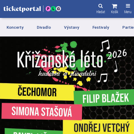
Hledat
Košík
Menu
Koncerty
Divadlo
Výstavy
Festivaly
Partie