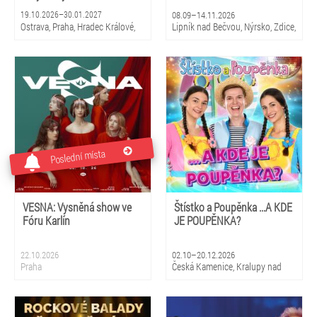
19.10.2026–30.01.2027
08.09–14.11.2026
Ostrava, Praha, Hradec Králové,
Lipník nad Bečvou, Nýrsko, Zdice,
Zlín, Brno, České Budějovice,
Kopidlno, Dobříš, Šebetov,
Pardubice
Kunštát, Třešť, Žďár nad
Sázavou, Valeč, Bělá pod
Bezdězem
Poslední místa
VESNA: Vysněná show ve
Štístko a Poupěnka ...A KDE
Fóru Karlín
JE POUPĚNKA?
22.10.2026
02.10–20.12.2026
Praha
Česká Kamenice, Kralupy nad
Vltavou, Duchcov, Žatec, Vrchlabí,
Pardubice, Kyjov, Uherské
Hradiště, Vizovice, Česká