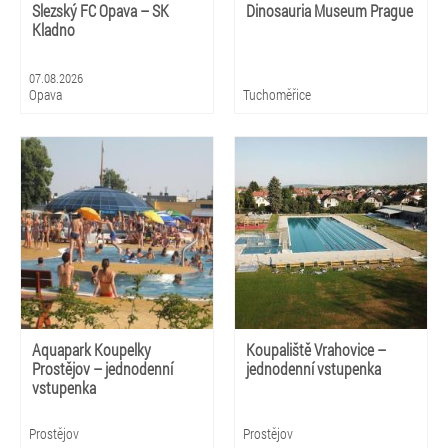
Slezský FC Opava – SK
Dinosauria Museum Prague
Kladno
07.08.2026
Opava
Tuchoměřice
Aquapark Koupelky
Koupaliště Vrahovice –
Prostějov – jednodenní
jednodenní vstupenka
vstupenka
Prostějov
Prostějov