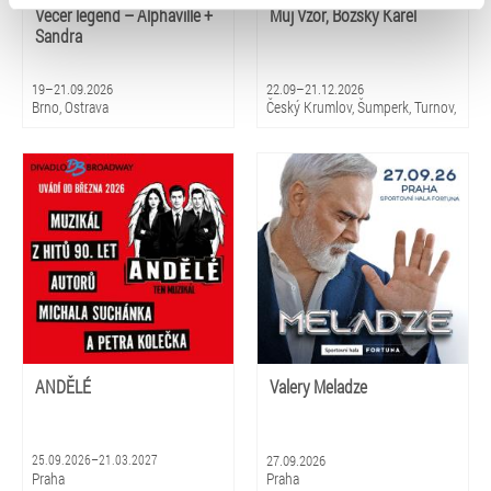
typy cookies používáme, naleznete níže. Možnosti
Večer legend – Alphaville +
Můj Vzor, Božský Karel
zpracování upravíte zaškrtnutím příslušné varianty. Svoji
Sandra
volbu můžete kdykoliv změnit v zápatí stránky v záložce
„Cookies a jejich nastavení“.
19–21.09.2026
22.09–21.12.2026
Brno, Ostrava
Český Krumlov, Šumperk, Turnov,
Luhačovice, Pardubice, Třinec,
Varnsdorf, Ústí nad Labem,
Přerov
ANDĚLÉ
Valery Meladze
25.09.2026–21.03.2027
27.09.2026
Praha
Praha