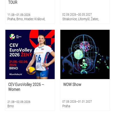
TOUR
11.08–01.09.2026
02.09.2026–30.05.2027
Praha, Brno, Hradec Králové,
Strakonice, Litomyšl, Žatec,
Olomouc, Litomyšl
Hradec Králové, Zlín, Olomouc,
Praha, Ostrava, Pardubice, Plzeň
CEV EuroVolley 2026 –
WOW Show
Women
21.08–02.09.2026
07.08.2026–31.01.2027
Brno
Praha