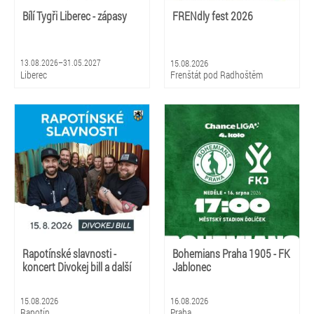
Bílí Tygři Liberec - zápasy
FRENdly fest 2026
13.08.2026–31.05.2027
15.08.2026
Liberec
Frenštát pod Radhoštěm
Rapotínské slavnosti -
Bohemians Praha 1905 - FK
koncert Divokej bill a další
Jablonec
15.08.2026
16.08.2026
Rapotín
Praha