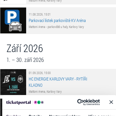
Mattoni Arena, Karlovy Vary
11.08.2026, 15:01
Parkovací lístek parkoviště KV Aréna
Mattoni Arena - parkoviště u haly, Karlovy Vary
Září 2026
1. – 30. září 2026
01.09.2026, 15:00
HC ENERGIE KARLOVY VARY - RYTÍŘI
KLADNO
Mattoni Arena, Karlovy Vary
03.09.2026, 15:00
HC ENERGIE KARLOVY VARY - HC VERVA
LITVÍNOV