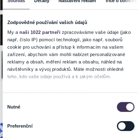
Souhlas
Detaily
Nastavení reklam
Více o cookies
Mattoni Arena, Karlovy Vary
10.09.2026, 15:00
Zodpovědné používání vašich údajů
HC ENERGIE KARLOVY VARY - HC SPARTA
My a
naši 1022 partneři
zpracováváme vaše údaje (jako
PRAHA
např. číslo IP) pomocí technologií, jako např. souborů
Mattoni Arena, Karlovy Vary
cookie pro uchování a přístup k informacím na vašem
zařízení, abychom vám mohli nabízet personalizované
29.09.2026, 18:00
reklamy a obsah, měření reklam a obsahu, náhled na
Kabát Turné 2026
návštěvníky a vývoj produktů. Máte možnosti ohledně
Mattoni Arena, Karlovy Vary
toho, kdo vaše údaje používá a k jakým účelům.
Pokud to povolíte, rádi bychom také:
Říjen 2026
Shromažďovali informace o vaší geografické poloze,
Výběr
Nutné
které mohou být přesné na několik metrů
souhlasu
1. – 31. října 2026
Identifikovali vaše zařízení pomocí aktivního
skenování pro konkrétní charakteristiky (otisk prstu)
Preferenční
Zjistěte více o tom, jak zpracováváme vaše osobní údaje,
17.10.2026 18:00 / DOORS 17:00
a nastavte si předvolby v
části s podrobnostmi
. Svůj