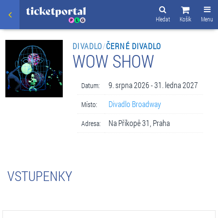
Hledat
Košík
Menu
DIVADLO
/
ČERNÉ DIVADLO
WOW SHOW
9. srpna 2026 - 31. ledna 2027
Datum:
Divadlo Broadway
Místo:
Na Příkopě 31, Praha
Adresa:
VSTUPENKY