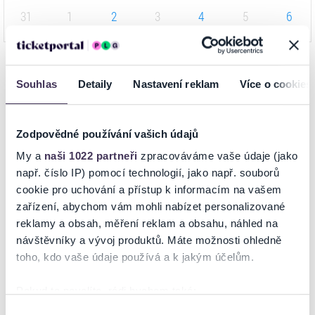
31
1
2
3
4
5
6
Souhlas
Detaily
Nastavení reklam
Více o cookies
INFORMACE O AKCI
Zodpovědné používání vašich údajů
Vítáme vás ve skvělém světě "WOW".
My a
naši 1022 partneři
zpracováváme vaše údaje (jako
Ve světě, v němž ožívají mořské panny, zjevuje se síla
např. číslo IP) pomocí technologií, jako např. souborů
přírody a tančící kytice.
cookie pro uchování a přístup k informacím na vašem
Jste vítáni do světa beze slov, do světa, který vypráví
zařízení, abychom vám mohli nabízet personalizované
univerzální příběh dítěte. Během představení se divák
reklamy a obsah, měření reklam a obsahu, náhled na
stane tímto dítětem a musí se vypořádat se svým strachem,
návštěvníky a vývoj produktů. Máte možnosti ohledně
aby se dostal až na samý konec představení.
toho, kdo vaše údaje používá a k jakým účelům.
Kouzlo černého divadla, které bylo stvořeno a dospělo v
Česku, dosahuje vrcholu v tomto skvostném představení,
Pokud to povolíte, rádi bychom také:
které spojuje prvky tradiční techniky a moderní
Shromažďovali informace o vaší geografické poloze,
Výběr