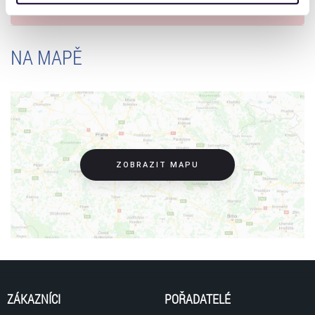
v souladu s použitelným právem Evropské unie.
získali v důsledku toho, že používáte jejich služby. Jaké
typy cookies používáme, naleznete níže. Možnosti
zpracování upravíte zaškrtnutím příslušné varianty. Svoji
NA MAPĚ
volbu můžete kdykoliv změnit v zápatí stránky v záložce
„Cookies a jejich nastavení“.
ZOBRAZIT MAPU
ZÁKAZNÍCI
POŘADATELÉ