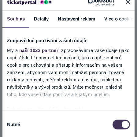
Doležalovi. Skupinu doplnili ještě kytarista a baskytaristka. Záměrně v
ní chybí bicí nástroje. Ztišený projev podporuje koncentraci a
srozumitelnost textů. Právě ty a komunikace s publikem jsou
Souhlas
Detaily
Nastavení reklam
Více o cookies
poznávací značkou kapely.
Stylově nelze hudbu Seladons jednoznačně zařadit. Obsahuje prvky
jazzu, blues, country, folku i reaggae. Možná takto vypadá soudobý
Zodpovědné používání vašich údajů
šanson.
Číst více
My a
naši 1022 partneři
zpracováváme vaše údaje (jako
První album Seladonů vyjde u vydavatelství Indies v únoru 2026.
např. číslo IP) pomocí technologií, jako např. souborů
cookie pro uchování a přístup k informacím na vašem
Ticketportal je zárukou pravosti vstupenek
zařízení, abychom vám mohli nabízet personalizované
reklamy a obsah, měření reklam a obsahu, náhled na
Na stránkách společnosti Ticketportal si vždy zakoupíte
návštěvníky a vývoj produktů. Máte možnosti ohledně
originální vstupenky.
toho, kdo vaše údaje používá a k jakým účelům.
Ticketportal nemůže zaručit pravost vstupenek
zakoupených na přeprodejních portálech. Ticketportal s
Pokud to povolíte, rádi bychom také:
těmito společnostmi nemá nic společného a tento
Shromažďovali informace o vaší geografické poloze,
Výběr
způsob přeprodávání vstupenek nepodporuje.
Nutné
které mohou být přesné na několik metrů
souhlasu
Portál Ticketportal.cz je online tržištěm.
Smlouvu o účasti
Identifikovali vaše zařízení pomocí aktivního