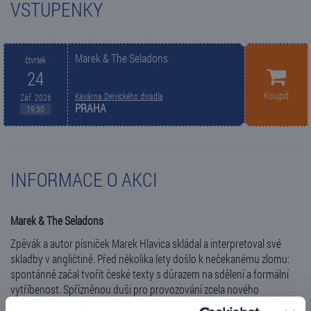
VSTUPENKY
Marek & The Seladons
čtvrtek
24
Koupit
Kavárna Dejvického divadla
Zář. 2026
PRAHA
19:30
INFORMACE O AKCI
Marek & The Seladons
Zpěvák a autor písniček Marek Hlavica skládal a interpretoval své
skladby v angličtině. Před několika lety došlo k nečekanému zlomu:
spontánně začal tvořit české texty s důrazem na sdělení a formální
vytříbenost. Spřízněnou duši pro provozování zcela nového
hudebního projektu našel Marek v multiinstrumentalistovi Jakubu