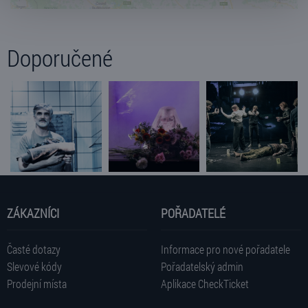
volbu můžete kdykoliv změnit v zápatí stránky v záložce
„Cookies a jejich nastavení“.
Doporučené
ZÁKAZNÍCI
POŘADATELÉ
Časté dotazy
Informace pro nové pořadatele
Slevové kódy
Pořadatelský admin
Prodejní místa
Aplikace CheckTicket