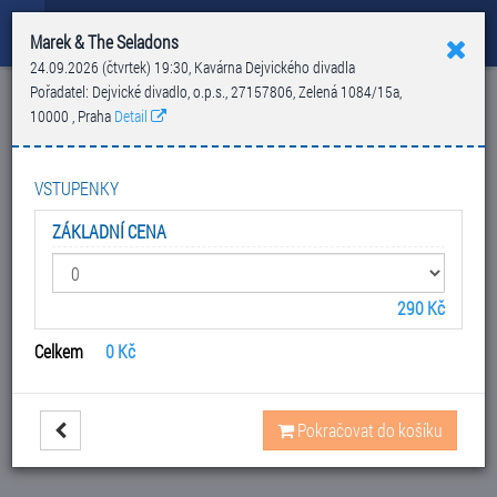
Marek & The Seladons
Hledat
Košík
Menu
24.09.2026 (čtvrtek) 19:30
,
Kavárna Dejvického divadla
Pořadatel: Dejvické divadlo, o.p.s., 27157806, Zelená 1084/15a,
KONCERTY
10000 , Praha
Detail
DEJVICKÉ DIVADLO
MAREK & THE
VSTUPENKY
SELADONS
ZÁKLADNÍ CENA
24. září 2026
Datum:
290 Kč
Kavárna Dejvického divadla
Místo:
Celkem
0 Kč
Zelená 1084/15 , Praha 6-
Adresa:
Dejvice
Pokračovat do košíku