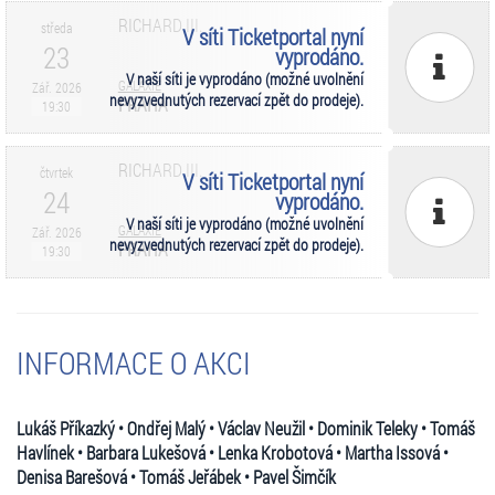
RICHARD III.
středa
V síti Ticketportal nyní
23
vyprodáno.
V naší síti je vyprodáno (možné uvolnění
GALAXIE
Zář. 2026
nevyzvednutých rezervací zpět do prodeje).
PRAHA
19:30
RICHARD III.
čtvrtek
V síti Ticketportal nyní
24
vyprodáno.
V naší síti je vyprodáno (možné uvolnění
GALAXIE
Zář. 2026
nevyzvednutých rezervací zpět do prodeje).
PRAHA
19:30
INFORMACE O AKCI
Lukáš Příkazký • Ondřej Malý • Václav Neužil • Dominik Teleky • Tomáš
Havlínek • Barbara Lukešová • Lenka Krobotová • Martha Issová •
Denisa Barešová • Tomáš Jeřábek • Pavel Šimčík