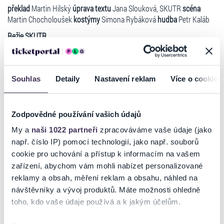
překlad
Martin Hilský
úprava textu
Jana Slouková, SKUTR
scéna
Martin Chocholoušek
kostýmy
Simona Rybáková
hudba
Petr Kaláb
Režie SKUTR
„Proč Richard III.? Spolupracujeme se souborem poprvé, a tak jsme
hledali nějaký pevný text, který bude obrazivý a zároveň nenuceně
aktuální. A také v souboru byl hlad po pravidelném textu.
Souhlas
Detaily
Nastavení reklam
Více o cookies
Shakespeare to vše splňuje, a ještě ke všemu je Richard III. skvělá hra
plná černého humoru. Doufáme, že ho během zkoušení udržíme.“
SKUTR (Lukáš Trpišovský a Martin Kukučka)
Zodpovědné používání vašich údajů
Číst více
My a
naši 1022 partneři
zpracováváme vaše údaje (jako
Do titulní role vévody z Glostru vybrala režisérská dvojice Lukáše
např. číslo IP) pomocí technologií, jako např. souborů
Příkazkého.
Ticketportal je zárukou pravosti vstupenek
cookie pro uchování a přístup k informacím na vašem
„Shodli jsme se od začátku, že nechceme jít cestou kulhajícího
zařízení, abychom vám mohli nabízet personalizované
hrbatého ošklivce. Spíše mu pokulhává morálka, má dost ohnutý
Na stránkách společnosti Ticketportal si vždy zakoupíte
reklamy a obsah, měření reklam a obsahu, náhled na
charakter a hodně ošklivou duši. Mistr přetvářky. Nevyzpytatelný.
originální vstupenky.
návštěvníky a vývoj produktů. Máte možnosti ohledně
Chladnokrevný vrah,“ popisuje sám Příkazký, jaký by měl být Richard
Ticketportal nemůže zaručit pravost vstupenek
toho, kdo vaše údaje používá a k jakým účelům.
III. v jeho podání.
zakoupených na přeprodejních portálech. Ticketportal s
těmito společnostmi nemá nic společného a tento