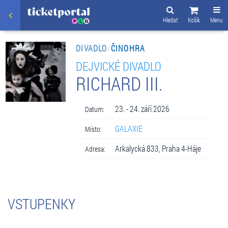
Hledat
Košík
Menu
DIVADLO
/
ČINOHRA
DEJVICKÉ DIVADLO
RICHARD III.
23. - 24. září 2026
Datum:
GALAXIE
Místo:
Arkalycká 833, Praha 4-Háje
Adresa:
VSTUPENKY