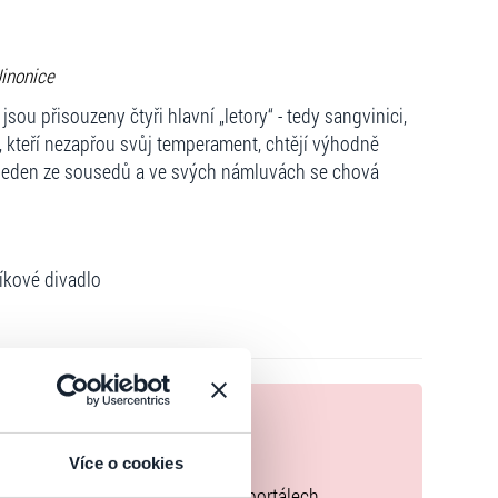
Jinonice
ou přisouzeny čtyři hlavní „letory“ - tedy sangvinici,
vé, kteří nezapřou svůj temperament, chtějí výhodně
t jeden ze sousedů a ve svých námluvách se chová
níkové divadlo
nek
zakoupíte originální vstupenky.
Více o cookies
k zakoupených na přeprodejních portálech.