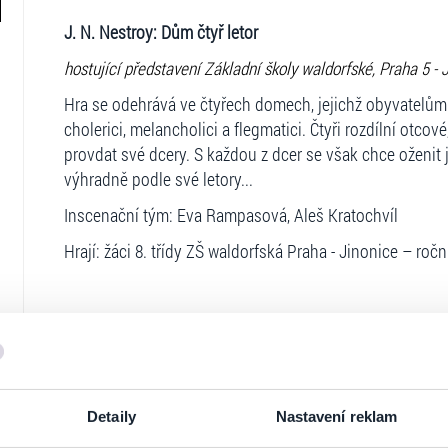
J. N. Nestroy: Dům čtyř letor
hostující představení Základní školy waldorfské, Praha 5 - 
Hra se odehrává ve čtyřech domech, jejichž obyvatelům js
cholerici, melancholici a flegmatici. Čtyři rozdílní otco
provdat své dcery. S každou z dcer se však chce oženi
výhradně podle své letory...
Inscenační tým: Eva Rampasová, Aleš Kratochvíl
Hrají: žáci 8. třídy ZŠ waldorfská Praha - Jinonice – roč
Ticketportal je zárukou pravosti vstupe
Na stránkách společnosti Ticketportal si vždy 
Detaily
Nastavení reklam
Ticketportal nemůže zaručit pravost vstupene