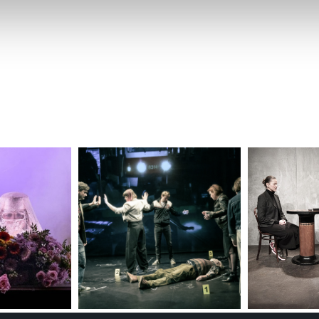
 naleznete níže. Možnosti zpracování upravíte zaškrtnutím přís
atí stránky v záložce „Cookies a jejich nastavení“.