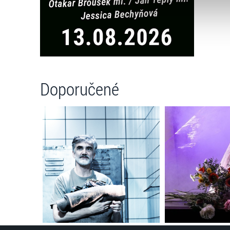
Jaké typy cookies používáme,
můžete kdykoliv změnit v záp
Doporučené