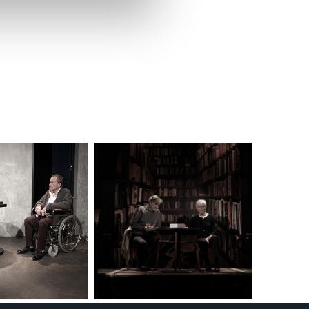
lušné varianty. Svoji volbu