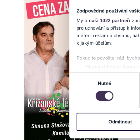
Zodpovědné používání vaši
My a
naši 1022 partneři
zpra
pro uchování a přístup k in
měření reklam a obsahu, náh
k jakým účelům.
Pokud to povolíte, rádi bych
Shromažďovali informace
Identifikovali vaše zaříz
Výběr
Zjistěte více o tom, jak zpr
Nutné
souhlasu
můžete kdykoliv změnit nebo 
Na těchto stránkách využívám
informace o vašem zařízení 
osobní údaje. Získané infor
Odmítnout
Tyto informace můžeme také s
zkombinovat s dalšími informa