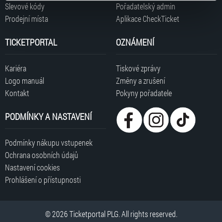
typy cookies používáme, naleznete níže. Možnosti
Slevové kódy
Pořadatelský admin
zpracování upravíte zaškrtnutím příslušné varianty. Svoji
Prodejní místa
Aplikace CheckTicket
volbu můžete kdykoliv změnit v zápatí stránky v záložce
„Cookies a jejich nastavení“.
TICKETPORTAL
OZNÁMENÍ
Kariéra
Tiskové zprávy
Logo manuál
Změny a zrušení
Kontakt
Pokyny pořadatele
PODMÍNKY A NASTAVENÍ
Podmínky nákupu vstupenek
Ochrana osobních údajů
Nastavení cookies
Prohlášení o přístupnosti
© 2026 Ticketportal PLG. All rights reserved.