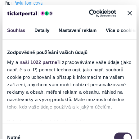
Pipi:
Pavla Tomicová
Tomy:
Václav Kopta
Anika:
Simona Vrbická
Pan Nilson:
Radim Kalvoda
/
Zdeněk Vencl
Souhlas
Detaily
Nastavení reklam
Více o cookies
Hrdinkou je žena s velkým dětským srdcem v dospělém těle, naivní a
odvážná, jako její milovaný vzor Pipi Dlouhá punčocha. Pro mnohé
podivínská paní se rozhodla rozdávat dobro stůj co stůj, i když svět
Zodpovědné používání vašich údajů
kolem se pomalu řítí do prázdnoty. Po mnoha letech se setkává s
dávnými kamarády z dětství, otevírají se stará tajemství, přání i
My a
naši 1022 partneři
zpracováváme vaše údaje (jako
smutky, ale hlavně přichází čas Vánoc a spolu s ním chvíle jednoho
např. číslo IP) pomocí technologií, jako např. souborů
velkého zázraku.
cookie pro uchování a přístup k informacím na vašem
Komedie o zasněném dítěti, které v nás zůstává navzdory stárnutí.
zařízení, abychom vám mohli nabízet personalizované
Hold hravosti a nakažlivé fantazii.
reklamy a obsah, měření reklam a obsahu, náhled na
návštěvníky a vývoj produktů. Máte možnosti ohledně
toho, kdo vaše údaje používá a k jakým účelům.
Ticketportal je zárukou pravosti vstupenek
Pokud to povolíte, rádi bychom také:
Na stránkách společnosti Ticketportal si vždy zakoupíte
Shromažďovali informace o vaší geografické poloze,
Výběr
originální vstupenky.
Nutné
které mohou být přesné na několik metrů
souhlasu