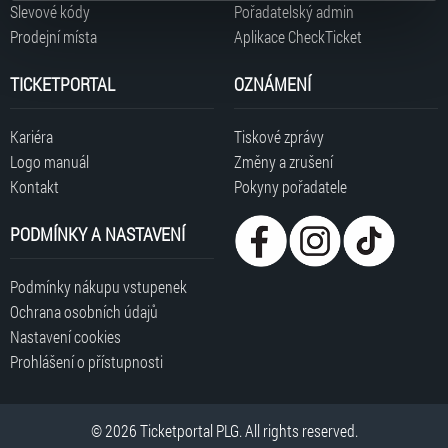
typy cookies používáme, naleznete níže. Možnosti
Slevové kódy
Pořadatelský admin
zpracování upravíte zaškrtnutím příslušné varianty. Svoji
Prodejní místa
Aplikace CheckTicket
volbu můžete kdykoliv změnit v zápatí stránky v záložce
„Cookies a jejich nastavení“.
TICKETPORTAL
OZNÁMENÍ
Kariéra
Tiskové zprávy
Logo manuál
Změny a zrušení
Kontakt
Pokyny pořadatele
PODMÍNKY A NASTAVENÍ
Podmínky nákupu vstupenek
Ochrana osobních údajů
Nastavení cookies
Prohlášení o přístupnosti
© 2026 Ticketportal PLG. All rights reserved.