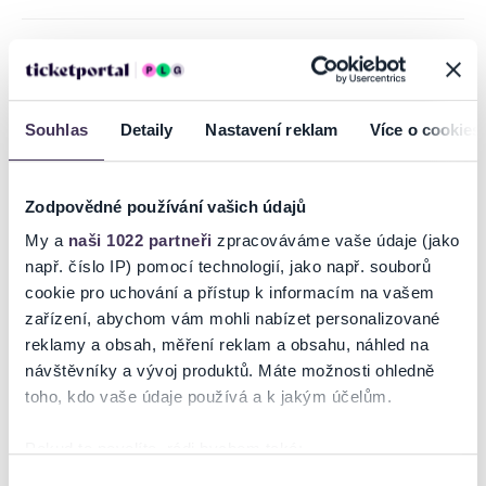
INFORMACE O AKCI
Souhlas
Detaily
Nastavení reklam
Více o cookies
SORFEST Open Air - 18. ročník
SORFEST Open Air se bude konat na třech pódiích - Nádvoří STAGE,
Aréna STAGE a Club STAGE na Slezskoostravském Hradě a jeho
okolí, kde bude také probíhat doprovodný program. Tradiční open
Zodpovědné používání vašich údajů
air festival nabídne žánrově bohatou přehlídku předních interpretů
My a
naši 1022 partneři
zpracováváme vaše údaje (jako
rocku, metalu i punku - špičky domácí hudební scény, tak i mladé
např. číslo IP) pomocí technologií, jako např. souborů
talentované formace a speciální hosté ze zahraničí.
cookie pro uchování a přístup k informacím na vašem
Součástí festivalu jsou doprovodné akce i atrakce pro děti a mládež
zařízení, abychom vám mohli nabízet personalizované
- dětská zóna. V průběhu akce budou zajištěny prodeje občerstvení,
workshopy a jiné aktivity…
reklamy a obsah, měření reklam a obsahu, náhled na
návštěvníky a vývoj produktů. Máte možnosti ohledně
Zatím zveřejněné kapely:
toho, kdo vaše údaje používá a k jakým účelům.
VISACÍ ZÁMEK * PANOPTIKO * VÍTKOVO KVARTETO * DEBUSTROL*
ČAD * SILENT STREAM OF GODLESS ELEGY * DARK GAMBALLE *
Číst více
Pokud to povolíte, rádi bychom také:
ZPUTNIK * SYRIDAS
Shromažďovali informace o vaší geografické poloze,
Výběr