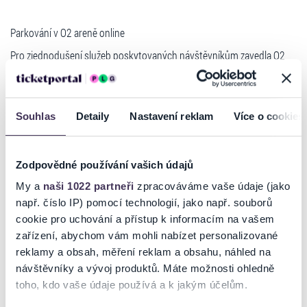
Parkování v O2 areně online
Pro zjednodušení služeb poskytovaných návštěvníkům zavedla O2
arena spolu s prodejcem vstupenek Ticketportal možnost online
nákupu parkování. Nově si tak kupující vstupenek na akce do O2
areny mohou objednat i parkovací lístek. Jak si tedy návštěvník v
klidu a pohodlně zajistí místo v Parkovacím domu O2 areny hned
Souhlas
Detaily
Nastavení reklam
Více o cookies
naproti hale? Jednoduše.
Postup:
Zodpovědné používání vašich údajů
- při objednání lístků online vám systém na
www.ticketportal.cz
My a
naši 1022 partneři
zpracováváme vaše údaje (jako
rovnou nabídne na příslušnou akci i možnost koupit si parkování
např. číslo IP) pomocí technologií, jako např. souborů
- s vytisknutou vstupenkou se vám vytiskne i parkovací lístek
cookie pro uchování a přístup k informacím na vašem
Číst více
- ten pak při vjezdu do Parkovacího domu a po akci při výjezdu
zařízení, abychom vám mohli nabízet personalizované
nastavte čárovým kódem na snímač u závory.
reklamy a obsah, měření reklam a obsahu, náhled na
návštěvníky a vývoj produktů. Máte možnosti ohledně
UPOZORNĚNÍ: parkovací lístek po vjezdu nevyhazujte, musíte si jej
Ticketportal je zárukou pravosti vstupenek
toho, kdo vaše údaje používá a k jakým účelům.
ponechat i pro výjezd, doporučujeme uschovat si lístek v autě!