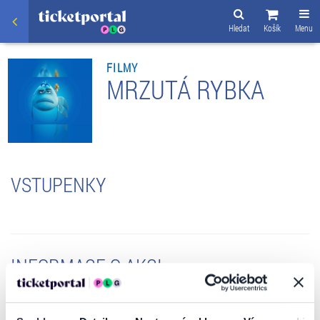
Hledat
Košík
Menu
FILMY
MRZUTÁ RYBKA
VSTUPENKY
INFORMACE O AKCI
Hluboko v oceánu, v tichém podmořském světě, si pan Ryba pečlivě