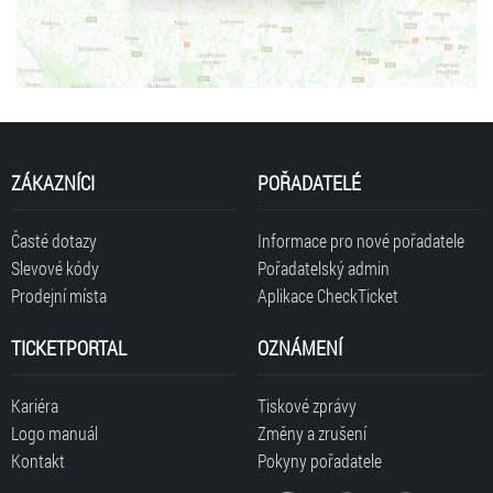
ZÁKAZNÍCI
POŘADATELÉ
Časté dotazy
Informace pro nové pořadatele
Slevové kódy
Pořadatelský admin
Prodejní místa
Aplikace CheckTicket
TICKETPORTAL
OZNÁMENÍ
Kariéra
Tiskové zprávy
Logo manuál
Změny a zrušení
Kontakt
Pokyny pořadatele