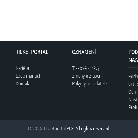
TICKETPORTAL
OZNÁMENÍ
POD
NAS
Kariéra
Tiskové zprávy
Logo manuál
Změny a zrušení
Podm
Kontakt
Pokyny pořadatele
vstu
Ochr
Nast
Prohl
© 2026 Ticketportal PLG. All rights reserved.