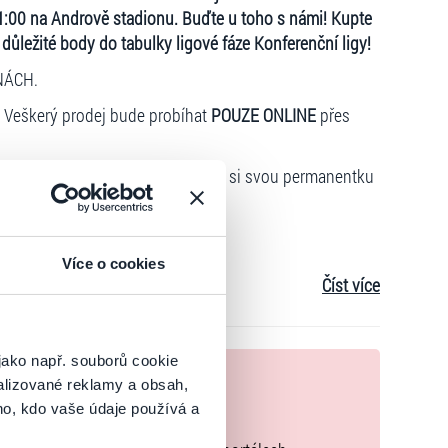
1:00 na Andrově stadionu. Buďte u toho s námi! Kupte
ůležité body do tabulky ligové fáze Konferenční ligy!
NÁCH.
.
Veškerý prodej bude probíhat
POUZE ONLINE
přes
pouze ti permanentkáři Sigmy, kteří si svou permanentku
pro sebe a své přátele
Více o cookies
Číst více
z ceny
nutným blokacím
rmanentkáři s tzv. „nulovými permanentkami“ (výherní,
jako např. souborů cookie
nek
alizované reklamy a obsah,
íjna 13.00.
ho, kdo vaše údaje používá a
zakoupíte originální vstupenky.