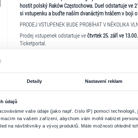
hostit polský Raków Częstochowa. Duel odstartuje ve 2
si vstupenku a buďte naším dvanáctým hráčem v boji o d
PRODEJ VSTUPENEK BUDE PROBÍHAT V NĚKOLIKA VL
Prodej vstupenek odstartuje ve
čtvrtek 25. září ve 13.00
Ticketportal.
V první vlně dostanou příležitost pořídit si vstupenky 
zakoupili. Tato možnost potrvá
do neděle 28. září 13.00.
vlna - pravidla
každý permanentkář má právo pořídit si až 4 vstupenky 
Detaily
Nastavení reklam
na každou vstupenku dostane permanentkář 25% slevu 
permanentkář NEMÁ garantované „SVOJE“ místo kvůli 
ch údajů
Ve druhé vlně se budou moct do předprodeje zapojit pe
sponzorské apod.).
cováváme vaše údaje (jako např. číslo IP) pomocí technologií, 
Ticketportal je zárukou pravosti vstupe
formacím na vašem zařízení, abychom vám mohli nabízet person
Druhá vlna potrvá
od neděle 28. září 13.00 do středy 1. ř
led na návštěvníky a vývoj produktů. Máte možnosti ohledně to
Na stránkách společnosti Ticketportal si vždy 
vlna – pravidla