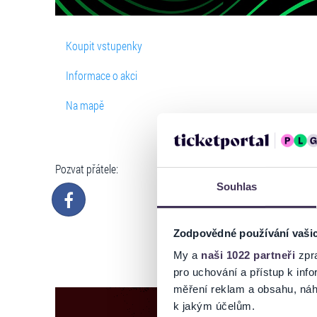
Koupit vstupenky
Informace o akci
Na mapě
Pozvat přátele:
Souhlas
Zodpovědné používání vaši
My a
naši 1022 partneři
zpra
pro uchování a přístup k in
měření reklam a obsahu, náh
k jakým účelům.