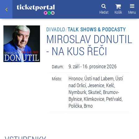
Hledat
Košík
Menu
DIVADLO
/
TALK SHOWS & PODCASTY
MIROSLAV DONUTIL
- NA KUS ŘEČI
9. září - 16. prosince 2026
Datum:
Hronov, Ústí nad Labem, Ústí
Místo:
nad Orlicí, Jesenice, Kelč,
Nymburk, Skuteč, Brumov-
Bylnice, Klimkovice, Petřvald,
Polička, Brno