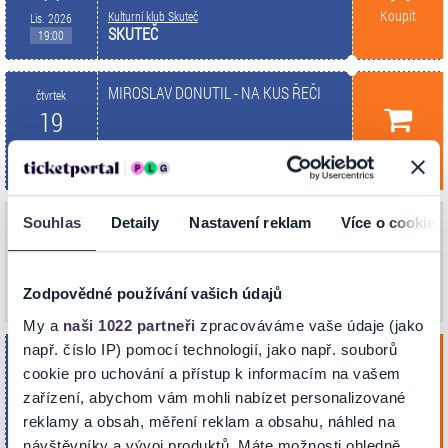
Koupit
Kulturní klub Skuteč
Lis. 2026
SKUTEČ
19:00
MIROSLAV DONUTIL - NA KUS ŘEČI
čtvrtek
19
Koupit
Kulturní dům
Lis. 2026
BRUMOV-BYLNICE
19:00
MIROSLAV DONUTIL - NA KUS ŘEČI
Souhlas
Detaily
Nastavení reklam
Více o cookies
pondělí
V síti Ticketportal nyní
23
vyprodáno.
V naší síti je vyprodáno (možné uvolnění
Kino Panorama
Lis. 2026
nevyzvednutých rezervací zpět do prodeje).
KLIMKOVICE
Zodpovědné používání vašich údajů
19:00
My a
naši 1022 partneři
zpracováváme vaše údaje (jako
např. číslo IP) pomocí technologií, jako např. souborů
MIROSLAV DONUTIL - NA KUS ŘEČI
úterý
cookie pro uchování a přístup k informacím na vašem
24
zařízení, abychom vám mohli nabízet personalizované
Koupit
Kulturní dům
Lis. 2026
reklamy a obsah, měření reklam a obsahu, náhled na
PETŘVALD
19:00
návštěvníky a vývoj produktů. Máte možnosti ohledně