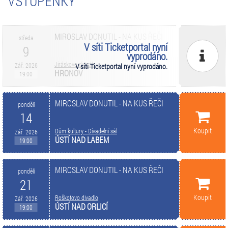
VSTUPENKY
MIROSLAV DONUTIL - NA KUS ŘEČI
středa
V síti Ticketportal nyní
9
vyprodáno.
Jiráskovo divadlo
Zář. 2026
V síti Ticketportal nyní vyprodáno.
HRONOV
19:00
MIROSLAV DONUTIL - NA KUS ŘEČI
pondělí
14
Koupit
Dům kultury - Divadelní sál
Zář. 2026
ÚSTÍ NAD LABEM
19:00
MIROSLAV DONUTIL - NA KUS ŘEČI
pondělí
21
Koupit
Roškotovo divadlo
Zář. 2026
ÚSTÍ NAD ORLICÍ
19:00