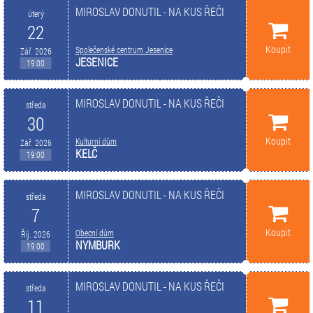
MIROSLAV DONUTIL - NA KUS ŘEČI
úterý
22
Koupit
Společenské centrum Jesenice
Zář. 2026
JESENICE
19:00
MIROSLAV DONUTIL - NA KUS ŘEČI
středa
30
Koupit
Kulturní dům
Zář. 2026
KELČ
19:00
MIROSLAV DONUTIL - NA KUS ŘEČI
středa
7
Koupit
Obecní dům
Říj. 2026
NYMBURK
19:00
MIROSLAV DONUTIL - NA KUS ŘEČI
středa
11