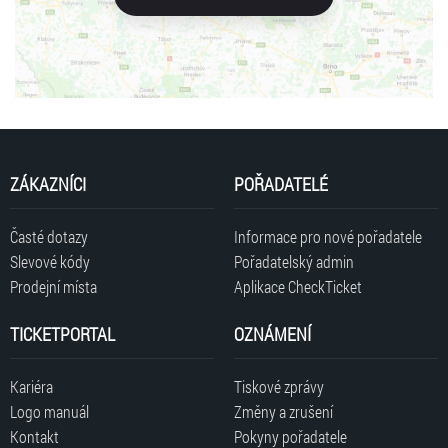
ZÁKAZNÍCI
POŘADATELÉ
Časté dotazy
Informace pro nové pořadatele
Slevové kódy
Pořadatelský admin
Prodejní místa
Aplikace CheckTicket
TICKETPORTAL
OZNÁMENÍ
Kariéra
Tiskové zprávy
Logo manuál
Změny a zrušení
Kontakt
Pokyny pořadatele