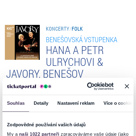
KONCERTY
/
FOLK
BENEŠOVSKÁ VSTUPENKA
HANA A PETR
ULRYCHOVI &
JAVORY, BENEŠOV
Souhlas
Detaily
Nastavení reklam
Více o cookies
VSTUPENKY
Zodpovědné používání vašich údajů
My a
naši 1022 partneři
zpracováváme vaše údaje (jako