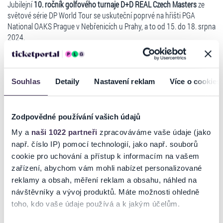
Jubilejní
10. ročník golfového turnaje D+D REAL Czech Masters
ze
světové série DP World Tour se uskuteční poprvé na hřišti PGA
National OAKS Prague v Nebřenicích u Prahy, a to od 15. do 18. srpna
2024.
Hlavními hvězdami pro letošní rok jsou americký major šampion
Jason Dufner
, bývalá světová jednička
Luke Donald z Anglie
a
evropský rydercupový hrdina Ital
Francesco Molinari
.
Souhlas
Detaily
Nastavení reklam
Více o cookies
Z
českých hráčů
se fanoušci mohou těšit mimo jiné na zkušeného
Filipa Mrůzka
nebo talentovaného
Louise Kleina
, který jen pár dní po
turnaji oslaví své teprve 15. narozeniny.
Zodpovědné používání vašich údajů
Kromě golfu se mohou během turnajových dnů těšit diváci resortu
My a
naši 1022 partneři
zpracováváme vaše údaje (jako
na bohatý doprovodný program.
např. číslo IP) pomocí technologií, jako např. souborů
Číst více
cookie pro uchování a přístup k informacím na vašem
V sobotu 17. srpna od 17:00 vystoupí populární česká hudební
skupina
Monkey Business
, během celého týdne pak bude otevřena
zařízení, abychom vám mohli nabízet personalizované
tradiční turnajová vesnička
se spoustou atraktivních stánků,
reklamy a obsah, měření reklam a obsahu, náhled na
Ticketportal je zárukou pravosti vstupenek
dětským koutkem nebo herní zónou
, kterou budou mít pod palcem
návštěvníky a vývoj produktů. Máte možnosti ohledně
opět kluci z přední české
esportové organizace Dynamo Eclot
.
toho, kdo vaše údaje používá a k jakým účelům.
Na stránkách společnosti Ticketportal si vždy zakoupíte
Samozřejmostí je bohatý nabídka občerstvení nebo možnost
originální vstupenky.