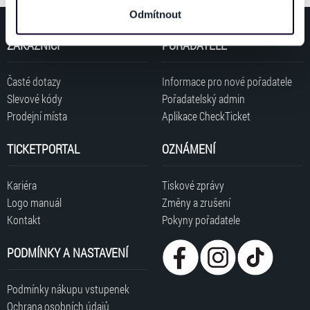
a analýzy. Partneři tyto údaje mohou zkombinovat s
Odmítnout
dalšími informacemi, které jste jim poskytli nebo které
získali v důsledku toho, že používáte jejich služby. Jaké
ZÁKAZNÍCI
POŘADATELÉ
typy cookies používáme, naleznete níže. Možnosti
zpracování upravíte zaškrtnutím příslušné varianty. Svoji
Časté dotazy
Informace pro nové pořadatele
volbu můžete kdykoliv změnit v zápatí stránky v záložce
Slevové kódy
Pořadatelský admin
„Cookies a jejich nastavení“.
Prodejní místa
Aplikace CheckTicket
TICKETPORTAL
OZNÁMENÍ
Kariéra
Tiskové zprávy
Logo manuál
Změny a zrušení
Kontakt
Pokyny pořadatele
PODMÍNKY A NASTAVENÍ
Podmínky nákupu vstupenek
Ochrana osobních údajů