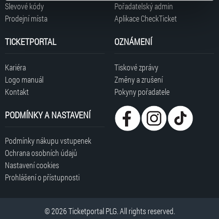
typy cookies používáme, naleznete níže. Možnosti
Slevové kódy
Pořadatelský admin
zpracování upravíte zaškrtnutím příslušné varianty. Svoji
Prodejní místa
Aplikace CheckTicket
volbu můžete kdykoliv změnit v zápatí stránky v záložce
„Cookies a jejich nastavení“.
TICKETPORTAL
OZNÁMENÍ
Kariéra
Tiskové zprávy
Logo manuál
Změny a zrušení
Kontakt
Pokyny pořadatele
PODMÍNKY A NASTAVENÍ
Podmínky nákupu vstupenek
Ochrana osobních údajů
Nastavení cookies
Prohlášení o přístupnosti
© 2026 Ticketportal PLG. All rights reserved.