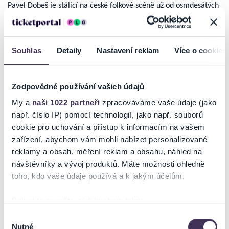
Pavel Dobeš je stálicí na české folkové scéně už od osmdesátých
let. Mezi jeho hlavní přednosti patří brilantní práce s jazykem a
slovní humor. Jeho živé, bezprostřední vystupování mu získává
stále nové příznivce napříč generacemi.
Souhlas
Detaily
Nastavení reklam
Více o cookies
Začátky Dobešova působení jsou spojeny s ostravskými
bigbeatovými kapelami, s nimiž hrál v 60. letech. Postupně se
Zodpovědné používání vašich údajů
jeho zájem soustředil na country a folkovou hudbu (B-komplex,
My a
naši 1022 partneři
zpracováváme vaše údaje (jako
později Minimum), přechod k folku je spojen s prvním
např. číslo IP) pomocí technologií, jako např. souborů
vystoupením na festivalu Folkový kolotoč v roce 1983, kde se
cookie pro uchování a přístup k informacím na vašem
představil písněmi Jarmila, Blažek, Hrušky, Krtci.
zařízení, abychom vám mohli nabízet personalizované
reklamy a obsah, měření reklam a obsahu, náhled na
Číst více
Od poloviny 80. let vyvíjí intenzívní koncertní činnost, s
návštěvníky a vývoj produktů. Máte možnosti ohledně
Martinem Kratochvílem nahrávají Skupinové foto, opakovaně
toho, kdo vaše údaje používá a k jakým účelům.
přijímá pozvání Miloslava Šimka do divadla Semafor, vystupuje
v rozhlase a televizi.
Ticketportal je zárukou pravosti vstupenek
Pokud to povolíte, rádi bychom také:
Na stránkách společnosti Ticketportal si vždy zakoupíte
Pro letošní rok Pavel Dobeš zařadil do repertoáru nejžádanější
Shromažďovali informace o vaší geografické poloze,
Výběr
originální vstupenky.
Nutné
písničky, které se na koncertní pódia už dlouhé roky nedostaly.
které mohou být přesné na několik metrů
souhlasu