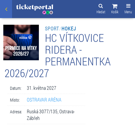
Hledat
Košík
Menu
SPORT
/
HOKEJ
HC VÍTKOVICE
RIDERA -
PERMANENTKA
2026/2027
31. května 2027
Datum:
OSTRAVAR ARÉNA
Místo:
Ruská 3077/135, Ostrava-
Adresa:
Zábřeh