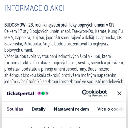
INFORMACE O AKCI
BUDOSHOW - 23. ročník největší přehlídky bojových umění v ČR
Celkem 17 stylů bojových umění (např. Taekwon-Do, Karate, Kung Fu,
MMA, Capoeira, Jiujitsu, japonští samurajové a další) z Japonska, ČR,
Slovenska, Rakouska, Anglie budou prezentovat to nejlepší z
bojových umění.
Večer budou tvořit vystoupení jednotlivých škol a klubů, které
formou atraktivních ukázek bojových akcí, sestav, scének a přerážení,
představí podstatu a princip umění sebeobrany. Bude možno
shlédnout širokou škálu zákroků proti všem možným napadením
jedním i více útočníků se zbraní i beze zbraně ve spoustě modelových
situací.
Program bude doplněn soutěžemi pro diváky, kteří se každoročně
zapojují do celého dění, uvidíte i ohnivou show nunchaku, fitness
sestavu a taneční vystoupení.
Číst více
Souhlas
Detaily
Nastavení reklam
Více o cookies
Moderátorem bude opět
Jakub Kohák
.
VIP hosté letošního ročníku