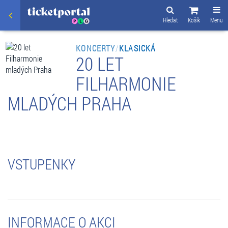
Hledat
Košík
Menu
KONCERTY
/
KLASICKÁ
20 LET
FILHARMONIE
MLADÝCH PRAHA
VSTUPENKY
INFORMACE O AKCI