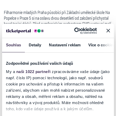
Filharmonie mladých Praha působící při Základní umělecké škole Na
Popelce v Praze 5 si na oslavu dvou desetiletí od založení přichystal
hned trojici dárků. Před symfonickým orchestrem FMP vystoupí malí
hudebníci z přípravných těles FMP: smyčcového souboru (společně s
flétnovým souborem a souborem bicích nástrojů) a komorního
orchestru, který je hlavní líhní FMP.
Souhlas
Detaily
Nastavení reklam
Více o cookies
Celý večer proběhne pod taktovkou zakladatele a uměleckého šéfa
FMP Ladislava Ciglera, který je zároveň autorem citlivých
orchestrálních aranží a revizí děl vybraných do programů přípravných
souborů; mladí umělci tak posluchačům nabídnou např. Suitu z
Zodpovědné používání vašich údajů
oblíbené Vodní hudby Georga Friedricha Händela.
My a
naši 1022 partneři
zpracováváme vaše údaje (jako
FMP je soubor tří orchestrů Základní umělecké školy Na Popelce v
např. číslo IP) pomocí technologií, jako např. souborů
Praze 5, jehož symfonický orchestr dosáhl na poli žákovských a
cookie pro uchování a přístup k informacím na vašem
studentských orchestrů několika ocenění. Mezi nimi vyniká titul
Číst více
zařízení, abychom vám mohli nabízet personalizované
Absolutní vítěz Concerto Bohemia v roce 2011. Jeho dirigentem a
reklamy a obsah, měření reklam a obsahu, náhled na
uměleckým vedoucím je Ladislav Cigler. Koncerty FMP v Rudolfinu se
návštěvníky a vývoj produktů. Máte možnosti ohledně
staly oblíbenou a posluchači vyhledávanou tradicí.
Ticketportal je zárukou pravosti vstupenek
toho, kdo vaše údaje používá a k jakým účelům.
Program: