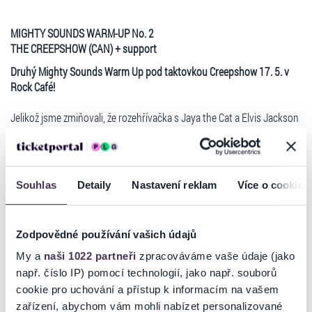
MIGHTY SOUNDS WARM-UP No. 2
THE CREEPSHOW (CAN) + support
Druhý Mighty Sounds Warm Up pod taktovkou Creepshow 17. 5. v
Rock Café!
Jelikož jsme zmiňovali, že rozehřívačka s Jaya the Cat a Elvis Jackson
je první v pořadí, je jasné, že to není jediná party, která vám pomůže
zkrátit čekání na červenec. Pokračujeme v naší narozeninové nadílce!
Creepshow Warm Up n. 2 s kanadskými Creepshow
, který proběhne
17. května v pražském Rock Café bude jistojistě nejméně stejné
Souhlas
Detaily
Nastavení reklam
Více o cookies
velikosti jako první připravovaný večírek. Kapela se představila na
posledním Mighty Sounds s velkým očekáváním poprvé s novou
zpěvačkou a kytaristkou v jedné osobě Kendou, která rozhodně
Zodpovědné používání vašich údajů
Číst více
nezklamala a jakékoliv pochybnosti padly, když poprvé šáhla do strun
a postavila se k mikrofonu. Obrovský kotel, který se pod podiem
My a
naši 1022 partneři
zpracováváme vaše údaje (jako
rozjel, tento fakt jen podtrhnul. Jsme proto rádi, že vám toto
např. číslo IP) pomocí technologií, jako např. souborů
provotřídní psychobilly s příměsí melodického punku a pěkně
Ticketportal je zárukou pravosti vstupenek
cookie pro uchování a přístup k informacím na vašem
ostrého ženského zpěvu můžeme znovu představit.
zařízení, abychom vám mohli nabízet personalizované