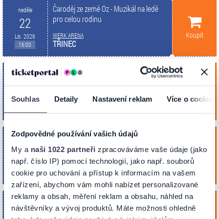
Čaroděj ze země Oz - Muzikál na ledě
neděle
pro celou rodinu
22
Koupit
WERK ARENA
Lis. 2026
TŘINEC
16:00
Čaroděj ze země Oz - Muzikál na ledě
pátek
pro celou rodinu
27
Koupit
Souhlas
Detaily
Nastavení reklam
Více o cookies
Home Credit Arena
Lis. 2026
LIBEREC
17:30
Zodpovědné používání vašich údajů
Čaroděj ze země Oz - Muzikál na ledě
sobota
pro celou rodinu
28
My a
naši 1022 partneři
zpracováváme vaše údaje (jako
např. číslo IP) pomocí technologií, jako např. souborů
Koupit
Sportovní hala FORTUNA
Lis. 2026
PRAHA
cookie pro uchování a přístup k informacím na vašem
16:30
zařízení, abychom vám mohli nabízet personalizované
reklamy a obsah, měření reklam a obsahu, náhled na
Čaroděj ze země Oz - Muzikál na ledě
neděle
návštěvníky a vývoj produktů. Máte možnosti ohledně
pro celou rodinu
29