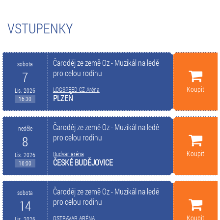
VSTUPENKY
Čaroděj ze země Oz - Muzikál na ledě
sobota
pro celou rodinu
7
Koupit
LOGSPEED CZ Aréna
Lis. 2026
PLZEŇ
16:30
Čaroděj ze země Oz - Muzikál na ledě
neděle
pro celou rodinu
8
Koupit
Budvar aréna
Lis. 2026
ČESKÉ BUDĚJOVICE
16:00
Čaroděj ze země Oz - Muzikál na ledě
sobota
pro celou rodinu
14
Koupit
OSTRAVAR ARÉNA
Lis. 2026