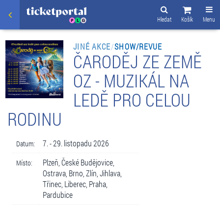
Hledat
Košík
Menu
JINÉ AKCE
/
SHOW/REVUE
ČARODĚJ ZE ZEMĚ
OZ - MUZIKÁL NA
LEDĚ PRO CELOU
RODINU
7. - 29. listopadu 2026
Datum:
Plzeň, České Budějovice,
Místo:
Ostrava, Brno, Zlín, Jihlava,
Třinec, Liberec, Praha,
Pardubice