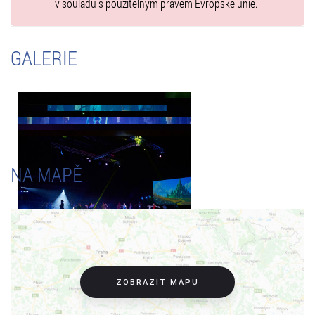
Vstupenky pro ZTP/P + doprovod
v souladu s použitelným právem Evropské unie.
můžete objednávat na adrese:
rezervace@ticketportal.cz, v kopii s přiloženým oskenovaným
průkazem ZTP/P.
GALERIE
NA MAPĚ
ZOBRAZIT MAPU