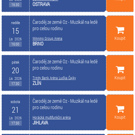
OSTRAVA
16:30
Čaroděj ze země Oz - Muzikál na ledě
neděle
pro celou rodinu
15
Koupit
Winning Group Arena
Lis. 2026
BRNO
16:00
Čaroděj ze země Oz - Muzikál na ledě
pátek
pro celou rodinu
20
Koupit
Trinity Bank Aréna Luďka Čajky
Lis. 2026
ZLÍN
17:30
Čaroděj ze země Oz - Muzikál na ledě
sobota
pro celou rodinu
21
Koupit
Horácká multifunkční aréna
Lis. 2026
JIHLAVA
17:30