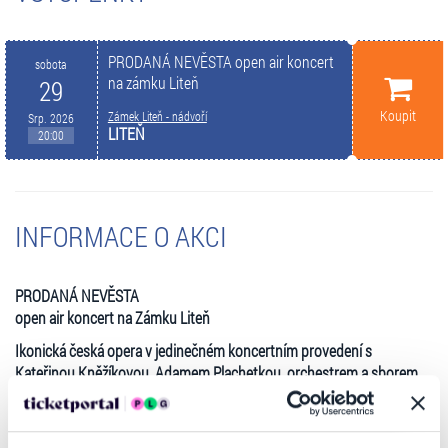
PRODANÁ NEVĚSTA open air koncert
sobota
na zámku Liteň
29
Koupit
Zámek Liteň - nádvoří
Srp. 2026
LITEŇ
20:00
INFORMACE O AKCI
PRODANÁ NEVĚSTA
open air koncert na Zámku Liteň
Ikonická česká opera v jedinečném koncertním provedení s
Kateřinou Kněžíkovou, Adamem Plachetkou, orchestrem a sborem
Národního divadla.
Prodaná nevěsta zazní ve zkrácené úpravě vytvořené na míru
zámeckému areálu v Litni. Na jednom jevišti se setkají orchestr a sbor