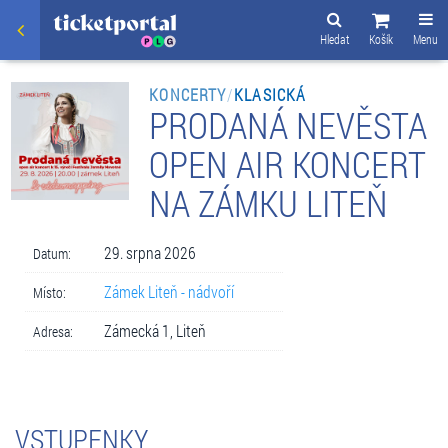
Hledat
Košík
Menu
KONCERTY
/
KLASICKÁ
PRODANÁ NEVĚSTA
OPEN AIR KONCERT
NA ZÁMKU LITEŇ
29. srpna 2026
Datum:
Zámek Liteň - nádvoří
Místo:
Zámecká 1, Liteň
Adresa:
VSTUPENKY