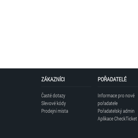
ZÁKAZNÍCI
POŘADATELÉ
Časté dotazy
Informace pro nové
Slevové kódy
pořadatele
Prodejní místa
Pořadatelský admin
Aplikace CheckTicket