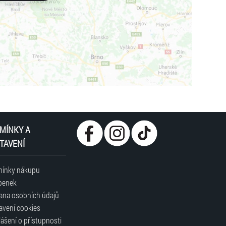
MÍNKY A
TAVENÍ
ínky nákupu
penek
ana osobních údajů
avení cookies
ášení o přístupnosti