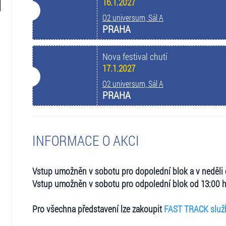
16.1.2027
O2 universum, Sál A
PRAHA
Nova festival chutí
17.1.2027
O2 universum, Sál A
PRAHA
INFORMACE O AKCI
Vstup umožněn v sobotu pro dopolední blok a v neděli
Vstup umožněn v sobotu pro odpolední blok od 13:00 
Pro všechna představení lze zakoupit
FAST TRACK služ