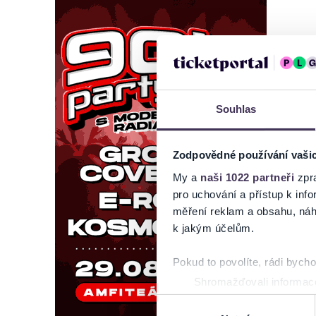
Souhlas
Zodpovědné používání vaši
My a
naši 1022 partneři
zpra
pro uchování a přístup k in
měření reklam a obsahu, náh
k jakým účelům.
Pokud to povolíte, rádi bych
Shromažďovali informace
Identifikovali vaše zaříz
Výběr