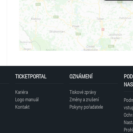
TICKETPORTAL
OZNÁMENÍ
POD
NAS
Kariéra
Tiskové zprávy
Logo manuál
Změny a zrušení
Podm
Kontakt
Pokyny pořadatele
vstu
Ochr
Nast
Prohl