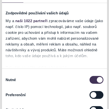
rekordních 16 hodin. Díky masivnímu zájmu fanoušků přidává druhý
termín 27. 9. 2026.
Zodpovědné používání vašich údajů
Pokud chceš být součástí největší show, kde zazní všechny zásadní
My a
naši 1022 partneři
zpracováváme vaše údaje (jako
hity jeho kariéry, doporučujeme nečekat.
např. číslo IP) pomocí technologií, jako např. souborů
Na tento koncert nelze rezervovat vstupenky, je možný pouze přímý
cookie pro uchování a přístup k informacím na vašem
nákup online, nebo na prodejních místech.
zařízení, abychom vám mohli nabízet personalizované
reklamy a obsah, měření reklam a obsahu, náhled na
Za platnost a pravost vstupenek zakoupených mimo síť Ticketportal
návštěvníky a vývoj produktů. Máte možnosti ohledně
neručíme.
Číst více
toho, kdo vaše údaje používá a k jakým účelům.
Tisková zpráva
Pokyny pořadatele
Pokud to povolíte, rádi bychom také:
INFO ZTP/P
Ticketportal je zárukou pravosti vstupenek
Shromažďovali informace o vaší geografické poloze,
Výběr
Na stránkách společnosti Ticketportal si vždy zakoupíte
Nutné
které mohou být přesné na několik metrů
souhlasu
originální vstupenky.
Identifikovali vaše zařízení pomocí aktivního
skenování pro konkrétní charakteristiky (otisk prstu)
Ticketportal nemůže zaručit pravost vstupenek
Preferenční
zakoupených na přeprodejních portálech. Ticketportal s
Zjistěte více o tom, jak zpracováváme vaše osobní
těmito společnostmi nemá nic společného a tento
údaje, a nastavte si předvolby v
části s podrobnostmi
.