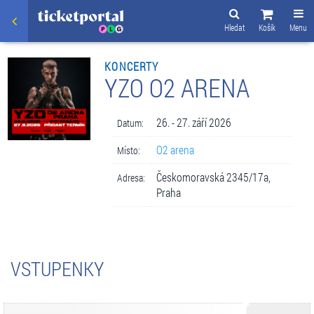
Hledat
Košík
Menu
KONCERTY
YZO O2 ARENA
26. - 27. září 2026
Datum:
O2 arena
Místo:
Českomoravská 2345/17a,
Adresa:
Praha
VSTUPENKY