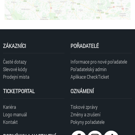
ZÁKAZNÍCI
POŘADATELÉ
Časté dotazy
Informace pro nové pořadatele
Slevové kódy
Pořadatelský admin
Prodejní místa
Aplikace CheckTicket
TICKETPORTAL
OZNÁMENÍ
Kariéra
Tiskové zprávy
Logo manuál
Změny a zrušení
Kontakt
Pokyny pořadatele