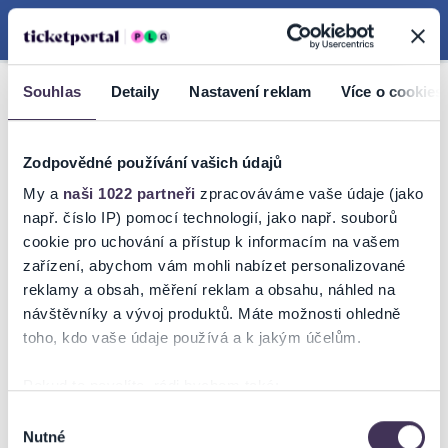
Hledat
Košík
Menu
Souhlas
Detaily
Nastavení reklam
Více o cookies
NICK CAVE AND THE BAD
SEEDS - INFO ZTP/P
Zodpovědné používání vašich údajů
My a
naši 1022 partneři
zpracováváme vaše údaje (jako
např. číslo IP) pomocí technologií, jako např. souborů
cookie pro uchování a přístup k informacím na vašem
Objednávky pro držitele průkazu ZTP/P – pouze vozíčkáře –
zařízení, abychom vám mohli nabízet personalizované
a jejich doprovod
reklamy a obsah, měření reklam a obsahu, náhled na
- dle pokynů pořadatele jsou slevy pro vozíčkáře s průkazem
návštěvníky a vývoj produktů. Máte možnosti ohledně
ZTP/P a jejich doprovod stanoveny takto:
toho, kdo vaše údaje používá a k jakým účelům.
Vozíčkář
- vstupenka v ceně 1.290,- Kč do vyhrazených sektorů
Doprovod
- vstupenka v ceně 1,- Kč do téhož sektoru
Pokud to povolíte, rádi bychom také:
Objednávky zasílejte e-mailem na adresu
Shromažďovali informace o vaší geografické poloze,
Výběr
rezervace@ticketportal.cz
, případné dotazy Vám rádi zodpovíme i
Nutné
které mohou být přesné na několik metrů
souhlasu