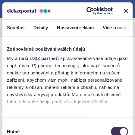
Košík
Menu
Souhlas
Detaily
Nastavení reklam
Více o cookies
Zodpovědné používání vašich údajů
My a
naši 1022 partneři
zpracováváme vaše údaje (jako
např. číslo IP) pomocí technologií, jako např. souborů
cookie pro uchování a přístup k informacím na vašem
zařízení, abychom vám mohli nabízet personalizované
reklamy a obsah, měření reklam a obsahu, náhled na
návštěvníky a vývoj produktů. Máte možnosti ohledně
toho, kdo vaše údaje používá a k jakým účelům.
Pokud to povolíte, rádi bychom také:
Shromažďovali informace o vaší geografické poloze,
Výběr
Nutné
které mohou být přesné na několik metrů
souhlasu