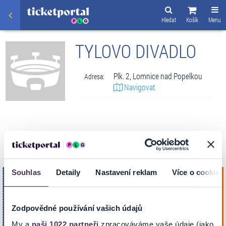
Hledat
Košík
Menu
TYLOVO DIVADLO
Plk. 2, Lomnice nad Popelkou
Adresa:
Navigovat
VSTUPENKY
Souhlas
Detaily
Nastavení reklam
Více o cookies
TECHTLE MECHTLE - HALÓ, TADY
sobota
MÁMA!
15
Koupit
Tylovo divadlo
Kvě. 2027
Zodpovědné používání vašich údajů
LOMNICE NAD POPELKOU
19:00
My a
naši 1022 partneři
zpracováváme vaše údaje (jako