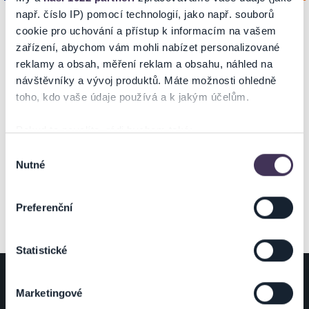
např. číslo IP) pomocí technologií, jako např. souborů
cookie pro uchování a přístup k informacím na vašem
zařízení, abychom vám mohli nabízet personalizované
NA MAPĚ
reklamy a obsah, měření reklam a obsahu, náhled na
návštěvníky a vývoj produktů. Máte možnosti ohledně
toho, kdo vaše údaje používá a k jakým účelům.
Pokud to povolíte, rádi bychom také:
Shromažďovali informace o vaší geografické poloze,
Výběr
ZOBRAZIT MAPU
Nutné
které mohou být přesné na několik metrů
souhlasu
Identifikovali vaše zařízení pomocí aktivního
skenování pro konkrétní charakteristiky (otisk prstu)
Preferenční
Zjistěte více o tom, jak zpracováváme vaše osobní
údaje, a nastavte si předvolby v
části s podrobnostmi
.
Statistické
Svůj souhlas můžete kdykoliv změnit nebo odvolat v
části Prohlášení o souborech cookie.
ZÁKAZNÍCI
POŘADATELÉ
Marketingové
Na těchto stránkách využíváme soubory cookies a další