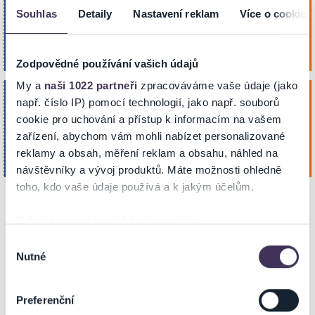
Kristián Šebek a Slawinski Orchestra
neděle
Souhlas
Detaily
Nastavení reklam
Více o cookies
na Turné
25
Koupit
Parkhotel Congress Center Plzeň
Říj. 2026
PLZEŇ
19:00
Zodpovědné používání vašich údajů
My a
naši 1022 partneři
zpracováváme vaše údaje (jako
Čechomor Kooperativa tour -
např. číslo IP) pomocí technologií, jako např. souborů
čtvrtek
Proměny po 25. letech
19
cookie pro uchování a přístup k informacím na vašem
zařízení, abychom vám mohli nabízet personalizované
POSLEDNÍ MÍSTA
Koupit
Lis. 2026
Parkhotel Congress Center Plzeň
reklamy a obsah, měření reklam a obsahu, náhled na
20:00
PLZEŇ
návštěvníky a vývoj produktů. Máte možnosti ohledně
toho, kdo vaše údaje používá a k jakým účelům.
Pokud to povolíte, rádi bychom také:
NA MAPĚ
Shromažďovali informace o vaší geografické poloze,
Výběr
Nutné
které mohou být přesné na několik metrů
souhlasu
Identifikovali vaše zařízení pomocí aktivního
skenování pro konkrétní charakteristiky (otisk prstu)
Preferenční
Zjistěte více o tom, jak zpracováváme vaše osobní