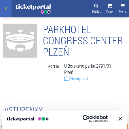
Hledat
Košík
Menu
PARKHOTEL
CONGRESS CENTER
PLZEŇ
U Borského parku 2791/31,
Adresa:
Plzeň
Navigovat
VSTUPENKY