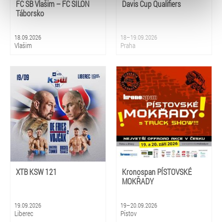
typy cookies používáme, naleznete níže. Možnosti
FC SB Vlašim – FC SILON
Davis Cup Qualifiers
zpracování upravíte zaškrtnutím příslušné varianty. Svoji
Táborsko
volbu můžete kdykoliv změnit v zápatí stránky v záložce
„Cookies a jejich nastavení“.
18.09.2026
18–19.09.2026
Vlašim
Praha
XTB KSW 121
Kronospan PÍSTOVSKÉ
MOKŘADY
19.09.2026
19–20.09.2026
Liberec
Pístov