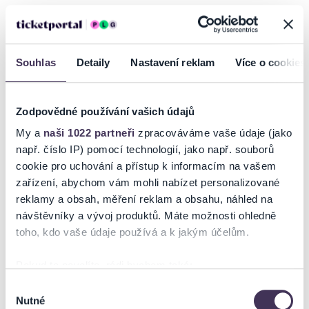
Souhlas
Detaily
Nastavení reklam
Více o cookies
Zodpovědné používání vašich údajů
My a
naši 1022 partneři
zpracováváme vaše údaje (jako
např. číslo IP) pomocí technologií, jako např. souborů
Masaryk Racing Days
SK HS Kroměříž - SFC
cookie pro uchování a přístup k informacím na vašem
Opava
zařízení, abychom vám mohli nabízet personalizované
reklamy a obsah, měření reklam a obsahu, náhled na
12–13.09.2026
12.09.2026
Ostrovačice
Kroměříž
návštěvníky a vývoj produktů. Máte možnosti ohledně
toho, kdo vaše údaje používá a k jakým účelům.
Pokud to povolíte, rádi bychom také:
Shromažďovali informace o vaší geografické poloze,
Výběr
Nutné
které mohou být přesné na několik metrů
souhlasu