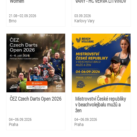
Women
VARY - HC VERVA LITVÍNOV
21.08–02.09.2026
03.09.2026
Brno
Karlovy Vary
ČEZ Czech Darts Open 2026
Mistrovství České republiky
v beachvolejbalu mužů a
žen
04–06.09.2026
04–06.09.2026
Praha
Praha