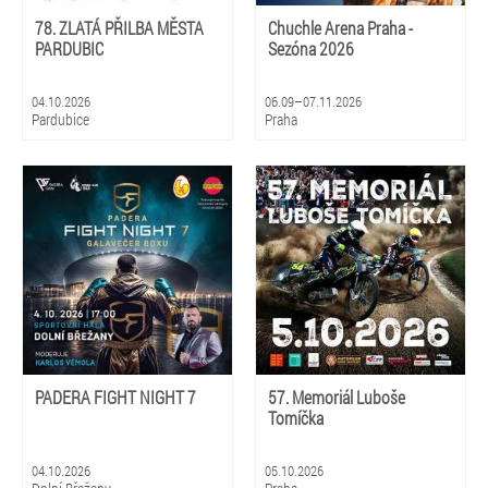
78. ZLATÁ PŘILBA MĚSTA
Chuchle Arena Praha -
PARDUBIC
Sezóna 2026
04.10.2026
06.09–07.11.2026
Pardubice
Praha
PADERA FIGHT NIGHT 7
57. Memoriál Luboše
Tomíčka
04.10.2026
05.10.2026