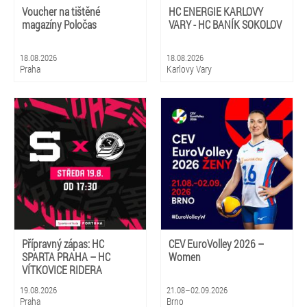
Voucher na tištěné
HC ENERGIE KARLOVY
magazíny Poločas
VARY - HC BANÍK SOKOLOV
18.08.2026
18.08.2026
Praha
Karlovy Vary
Přípravný zápas: HC
CEV EuroVolley 2026 –
SPARTA PRAHA – HC
Women
VÍTKOVICE RIDERA
19.08.2026
21.08–02.09.2026
Praha
Brno