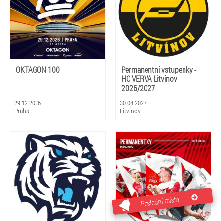
OKTAGON 100
Permanentní vstupenky -
HC VERVA Litvínov
2026/2027
29.12.2026
30.04.2027
Praha
Litvínov
Poslední místa