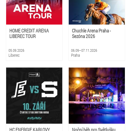
HOME CREDIT ARENA
Chuchle Arena Praha -
LIBEREC TOUR
Sezóna 2026
05.09.2026
06.09–07.11.2026
Liberec
Praha
HC ENERGIE KARLOVY
Noční běh pro Světlušku