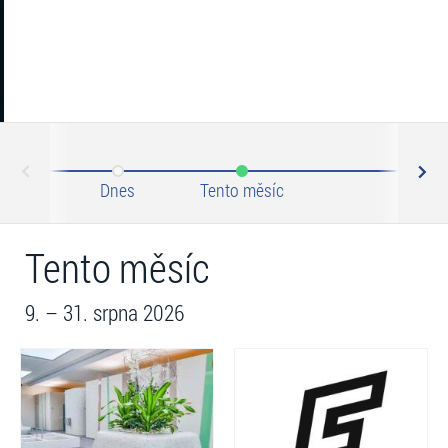
N
ev
Dnes
Tento měsíc
Září 2
Tento měsíc
9. – 31. srpna 2026