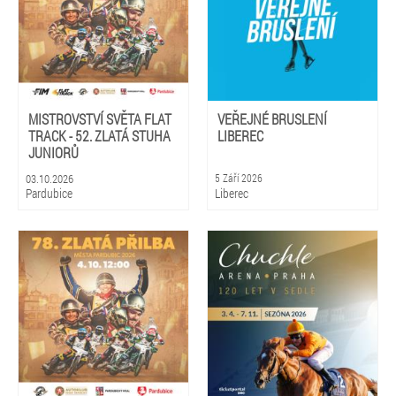
MISTROVSTVÍ SVĚTA FLAT
VEŘEJNÉ BRUSLENÍ
TRACK - 52. ZLATÁ STUHA
LIBEREC
JUNIORŮ
03.10.2026
5 Září 2026
Pardubice
Liberec