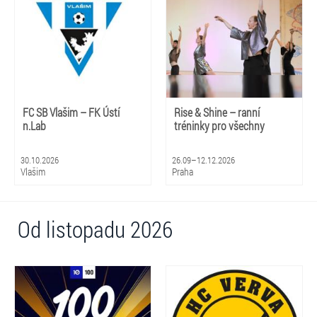
FC SB Vlašim – FK Ústí
Rise & Shine – ranní
n.Lab
tréninky pro všechny
30.10.2026
26.09–12.12.2026
Vlašim
Praha
Od listopadu 2026