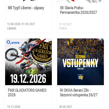
Bílí Tygři Liberec - zápasy
SK Slavia Praha -
Permanentka 2026/2027
13.08.2026–31.05.2027
31.05.2027
Liberec
Praha
FMX GLADIATORS GAMES
RI OKNA Berani Zlín -
2026
Sezonní vstupenka 26/27
19.12.2026
30.05.2027