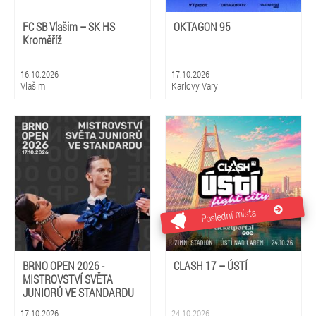
FC SB Vlašim – SK HS
OKTAGON 95
Kroměříž
16.10.2026
17.10.2026
Vlašim
Karlovy Vary
Poslední místa
BRNO OPEN 2026 -
CLASH 17 – ÚSTÍ
MISTROVSTVÍ SVĚTA
JUNIORŮ VE STANDARDU
17.10.2026
24.10.2026