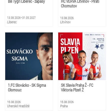
Bílí Tygři Liberec - zápasy
HC VERVA Litvínov - Piráti
Chomutov
13.08.2026–31.05.2027
13.08.2026
Liberec
Litvínov
1.FC Slovácko - SK Sigma
SK Slavia Praha Ž - FC
Olomouc
Viktoria Plzeň Ž
15.08.2026
15.08.2026
Uherské Hradiště
Praha