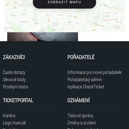
ZOBRAZIT MAPU
ZÁKAZNÍCI
POŘADATELÉ
Časté dotazy
Informace pro nové pořadatele
Slevové kódy
Pořadatelský admin
Prodejní místa
Aplikace CheckTicket
TICKETPORTAL
OZNÁMENÍ
Kariéra
Tiskové zprávy
Logo manuál
Změny a zrušení