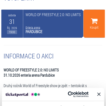
WORLD OF FREESTYLE 2.0: NO LIMITS
sobota
31
Koupit
Enteria arena
Říj. 2026
PARDUBICE
19:00
INFORMACE O AKCI
WORLD OF FREESTYLE 2.0: NO LIMITS
31.10.2026 enteria arena Pardubice
Druhý ročník World of Freestyle show je zpět – tentokrát s
podtitulem 2.0 No Limits. Promotéři i samotní jezdci posouvají tuto
adrenalinovou show opět o několik levelů výš.
V roce 2025 jsme v České republice vytvořili unikátní koncept show