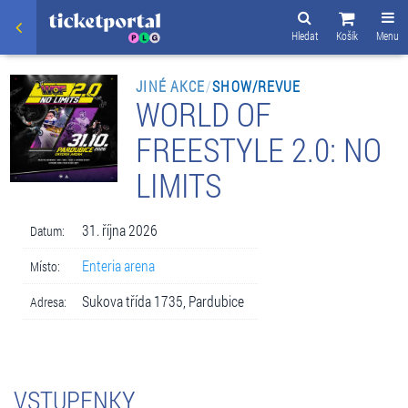
Hledat
Košík
Menu
JINÉ AKCE
/
SHOW/REVUE
WORLD OF
FREESTYLE 2.0: NO
LIMITS
31. října 2026
Datum:
Enteria arena
Místo:
Sukova třída 1735, Pardubice
Adresa:
VSTUPENKY