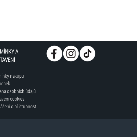
w.vlny-musicag.cz/akce/354/
z - eTickets / mobileTickets!, k dispozici jsou i
telé průkazu ZTP/P zdarma bez vstupenky, rezervace
 plnou cenu
MÍNKY A
TAVENÍ
ínky nákupu
penek
ana osobních údajů
avení cookies
ášení o přístupnosti