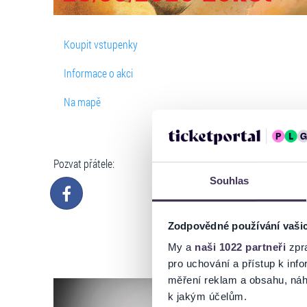
Koupit vstupenky
Informace o akci
Na mapě
Pozvat přátele:
Souhlas
Zodpovědné používání vaši
My a
naši 1022 partneři
zpra
pro uchování a přístup k in
měření reklam a obsahu, náh
k jakým účelům.