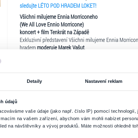
sledujte LÉTO POD HRADEM LOKET!
Všichni milujeme Ennia Morriconeho
(We All Love Ennio Morricone)
koncert + film Tenkrát na Západě
Exkluzivní představení Všichni milujeme Ennia Morrico
hradem
moderuje Marek Vašut
.
Italské umělce doplní členové Karlovarského symfonic
závěr projekce filmu Tenkrát na Západě.
TRAILER:
https://youtu.be/0K3c-n3mHZI
Jedinečné koncertní představení Všichni milujeme Enni
Detaily
Nastavení reklam
Love Ennio Morricone" od Luigiho Caioly a na jím prod
kterého obdržel maestro Ennio Morricone za celoživotní 
ch údajů
řada světových umělců - Bruce Springsteen, Quincy Jone
cováváme vaše údaje (jako např. číslo IP) pomocí technologií, 
Metallica, Andrea Bocelli, Yo-Yo Ma a další.
Ticketportal je zárukou pravosti vstupe
formacím na vašem zařízení, abychom vám mohli nabízet person
Po smrti Ennia Morriconeho pořádá mnoho umělců po 
led na návštěvníky a vývoj produktů. Máte možnosti ohledně to
Na stránkách společnosti Ticketportal si vždy 
málo z nich však představuje autentický obraz této jed
Morricone", které je založeno výhradně na aranžích, or