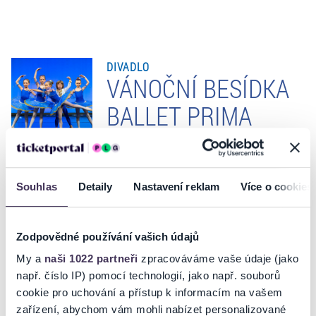
DIVADLO
VÁNOČNÍ BESÍDKA
BALLET PRIMA
PARDUBICE
Souhlas
Detaily
Nastavení reklam
Více o cookies
VSTUPENKY
Zodpovědné používání vašich údajů
My a
naši 1022 partneři
zpracováváme vaše údaje (jako
např. číslo IP) pomocí technologií, jako např. souborů
cookie pro uchování a přístup k informacím na vašem
INFORMACE O AKCI
zařízení, abychom vám mohli nabízet personalizované