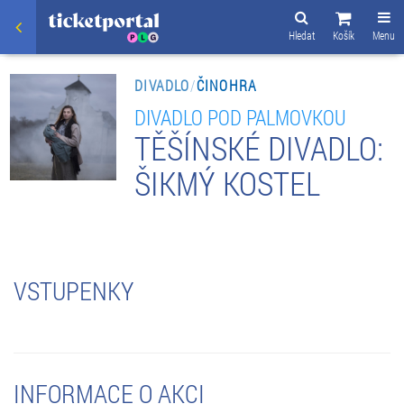
Hledat
Košík
Menu
DIVADLO
/
ČINOHRA
DIVADLO POD PALMOVKOU
TĚŠÍNSKÉ DIVADLO:
ŠIKMÝ KOSTEL
VSTUPENKY
INFORMACE O AKCI